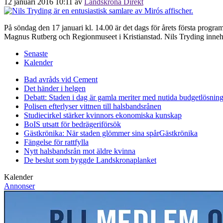
12 januari 2016 10:11
av
Landskrona Direkt
På söndag den 17 januari kl. 14.00 är det dags för årets första prog
Magnus Rutberg och Regionmuseet i Kristianstad. Nils Tryding inneha
Senaste
Kalender
Bad avråds vid Cement
Det händer i helgen
Debatt: Staden i dag är gamla meriter med nutida budgetlösning
Polisen efterlyser vittnen till halsbandsrånen
Studiecirkel stärker kvinnors ekonomiska kunskap
BoIS utsatt för bedrägeriförsök
Gästkrönika: När staden glömmer sina spår
Gästkrönika
Fängelse för rattfylla
Nytt halsbandsrån mot äldre kvinna
De beslut som byggde Landskrona
planket
Kalender
Annonser