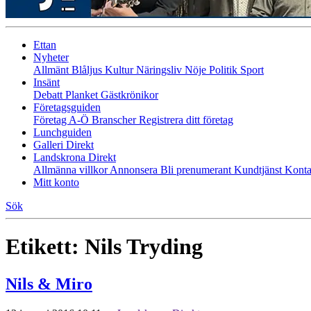
Ettan
Nyheter
Allmänt
Blåljus
Kultur
Näringsliv
Nöje
Politik
Sport
Insänt
Debatt
Planket
Gästkrönikor
Företagsguiden
Företag A-Ö
Branscher
Registrera ditt företag
Lunchguiden
Galleri Direkt
Landskrona Direkt
Allmänna villkor
Annonsera
Bli prenumerant
Kundtjänst
Konta
Mitt konto
Sök
Etikett:
Nils Tryding
Nils & Miro