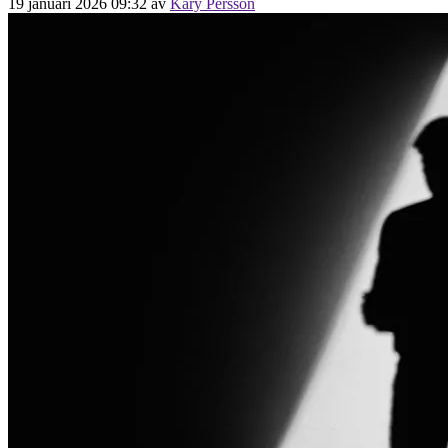
19 januari 2026 09:32
av
Kary Persson