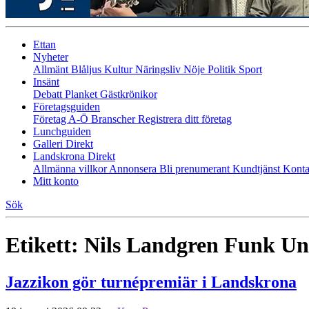
Ettan
Nyheter
Allmänt
Blåljus
Kultur
Näringsliv
Nöje
Politik
Sport
Insänt
Debatt
Planket
Gästkrönikor
Företagsguiden
Företag A-Ö
Branscher
Registrera ditt företag
Lunchguiden
Galleri Direkt
Landskrona Direkt
Allmänna villkor
Annonsera
Bli prenumerant
Kundtjänst
Konta
Mitt konto
Sök
Etikett:
Nils Landgren Funk Un
Jazzikon gör turnépremiär i Landskrona