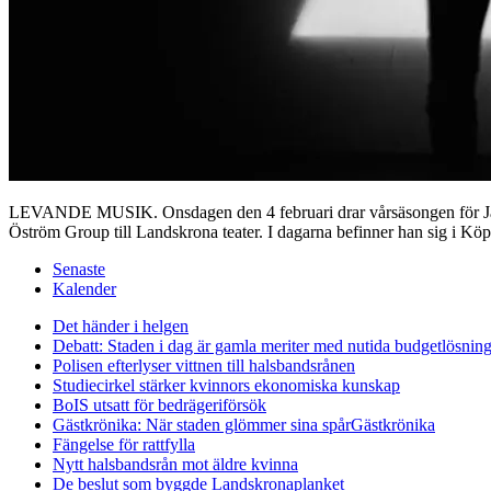
LEVANDE MUSIK. Onsdagen den 4 februari drar vårsäsongen för Jazz
Öström Group till Landskrona teater. I dagarna befinner han sig i K
Senaste
Kalender
Det händer i helgen
Debatt: Staden i dag är gamla meriter med nutida budgetlösning
Polisen efterlyser vittnen till halsbandsrånen
Studiecirkel stärker kvinnors ekonomiska kunskap
BoIS utsatt för bedrägeriförsök
Gästkrönika: När staden glömmer sina spår
Gästkrönika
Fängelse för rattfylla
Nytt halsbandsrån mot äldre kvinna
De beslut som byggde Landskrona
planket