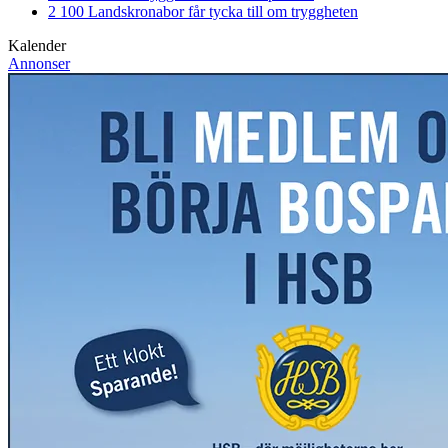
2 100 Landskronabor får tycka till om tryggheten
Kalender
Annonser