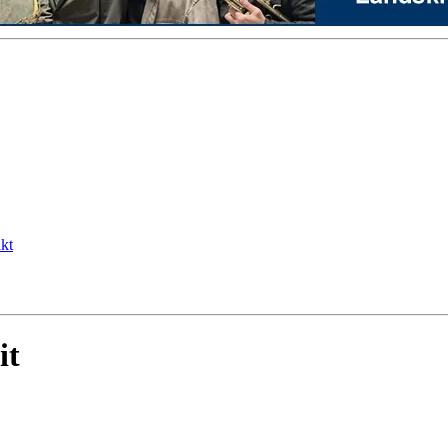
kt
it