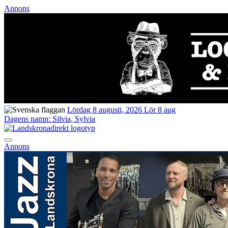
Annons
Lördag 8 augusti, 2026
Lör 8 aug
Dagens namn:
Silvia, Sylvia
Annons