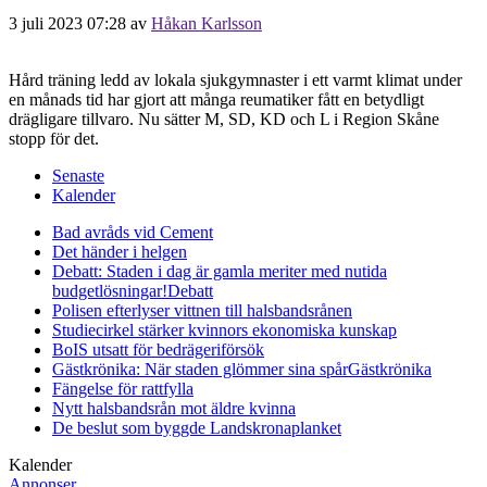
3 juli 2023 07:28
av
Håkan Karlsson
Hård träning ledd av lokala sjukgymnaster i ett varmt klimat under
en månads tid har gjort att många reumatiker fått en betydligt
drägligare tillvaro. Nu sätter M, SD, KD och L i Region Skåne
stopp för det.
Senaste
Kalender
Bad avråds vid Cement
Det händer i helgen
Debatt: Staden i dag är gamla meriter med nutida
budgetlösningar!
Debatt
Polisen efterlyser vittnen till halsbandsrånen
Studiecirkel stärker kvinnors ekonomiska kunskap
BoIS utsatt för bedrägeriförsök
Gästkrönika: När staden glömmer sina spår
Gästkrönika
Fängelse för rattfylla
Nytt halsbandsrån mot äldre kvinna
De beslut som byggde Landskrona
planket
Kalender
Annonser