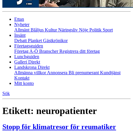
Ettan
Nyheter
Allmänt
Blåljus
Kultur
Näringsliv
Nöje
Politik
Sport
Insänt
Debatt
Planket
Gästkrönikor
Företagsguiden
Företag A-Ö
Branscher
Registrera ditt företag
Lunchguiden
Galleri Direkt
Landskrona Direkt
Allmänna villkor
Annonsera
Bli prenumerant
Kundtjänst
Kontakt
Mitt konto
Sök
Etikett:
neuropatienter
Stopp för klimatresor för reumatiker