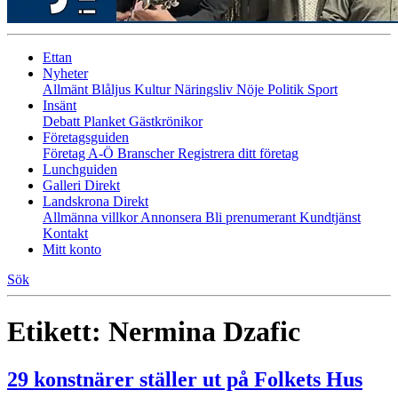
Ettan
Nyheter
Allmänt
Blåljus
Kultur
Näringsliv
Nöje
Politik
Sport
Insänt
Debatt
Planket
Gästkrönikor
Företagsguiden
Företag A-Ö
Branscher
Registrera ditt företag
Lunchguiden
Galleri Direkt
Landskrona Direkt
Allmänna villkor
Annonsera
Bli prenumerant
Kundtjänst
Kontakt
Mitt konto
Sök
Etikett:
Nermina Dzafic
29 konstnärer ställer ut på Folkets Hus