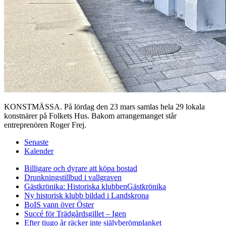
KONSTMÄSSA. På lördag den 23 mars samlas hela 29 lokala
konstnärer på Folkets Hus. Bakom arrangemanget står
entreprenören Roger Frej.
Senaste
Kalender
Billigare och dyrare att köpa bostad
Drunkningstillbud i vallgraven
Gästkrönika: Historiska klubben
Gästkrönika
Ny historisk klubb bildad i Landskrona
BoIS vann över Öster
Succé för Trädgårdsgillet – Igen
Efter tjugo år räcker inte självberöm
planket