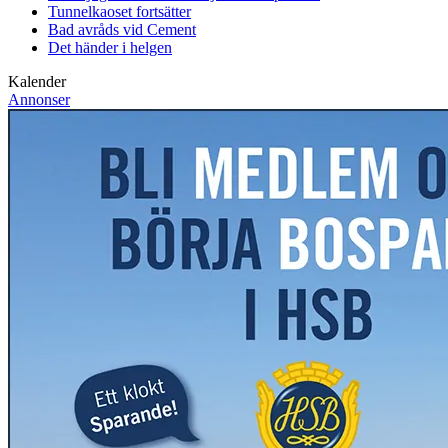
Tunnelkaoset fortsätter
Bad avråds vid Cement
Det händer i helgen
Kalender
Annonser