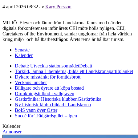
4 april 2026 08:32
av
Kary Persson
MILJÖ. Elever och lärare från Landskrona fanns med när den
digitala förkonferensen inför årets CEI möte hölls nyligen. CEI,
Caretakers of the Environment, samlar ungdomar från hela världen
kring miljö- och hållbarhetsfrågor. Årets tema är hållbar turism.
Senaste
Kalender
Debatt: Utveckla stationsområdet
Debatt
Torkild, lämna Liberalerna, bilda ett Landskronaparti!
planket
Dykare misstänkt för forntidsbrott
Veckans luncher
Billigare och dyrare att köpa bostad
Drunkningstillbud i vallgraven
Gästkrönika: Historiska klubben
Gästkrönika
Ny historisk klubb bildad i Landskrona
BoIS vann över Öster
Succé för Trädgårdsgillet – Igen
Kalender
Annonser