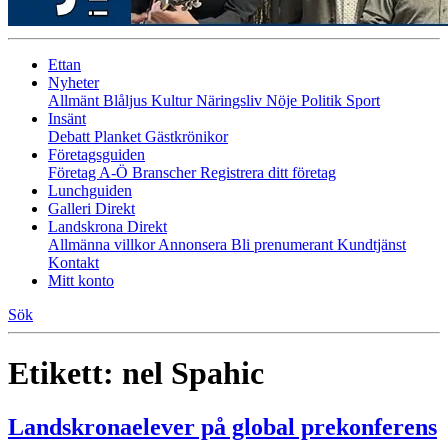
Ettan
Nyheter
Allmänt
Blåljus
Kultur
Näringsliv
Nöje
Politik
Sport
Insänt
Debatt
Planket
Gästkrönikor
Företagsguiden
Företag A-Ö
Branscher
Registrera ditt företag
Lunchguiden
Galleri Direkt
Landskrona Direkt
Allmänna villkor
Annonsera
Bli prenumerant
Kundtjänst
Kontakt
Mitt konto
Sök
Etikett:
nel Spahic
Landskronaelever på global prekonferens