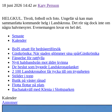
18 juni 2026 14:42
av
Kary Persson
HELGKUL. Tivoli, fotboll och foto. Ungefär så kan man
sammanfatta kommande helg i Landskrona. Det rör sig dock inte om
några halvmesyrer. Evenemangen lovar en hel del.
Senaste
Kalender
BoIS utsatt för bedrägeriförsök
Gästkrönika: När staden glömmer sina spår
Gästkrönika
Fängelse för rattfylla
Nytt halsbandsrån mot äldre kvinna
De beslut som byggde Landskrona
planket
2 100 Landskronabor får tycka till om tryggheten
Stölder i topp
Butik på väster rånad
Flotta flottar på plats
Bachatakväll med Klenia i Slottsparken
Kalender
Annonser