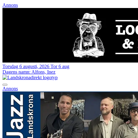
Annons
Torsdag 6 augusti, 2026
Tor 6 aug
Dagens namn:
Alfons, Inez
Annons