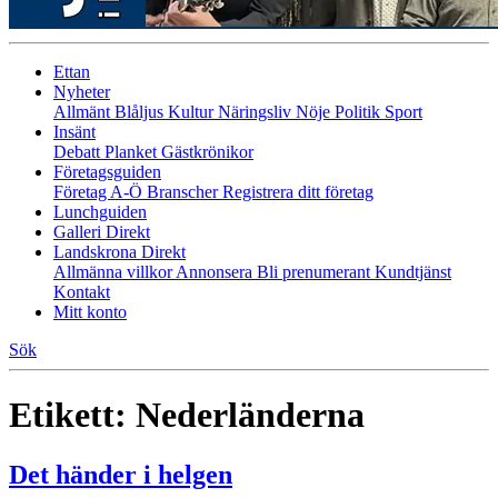
Ettan
Nyheter
Allmänt
Blåljus
Kultur
Näringsliv
Nöje
Politik
Sport
Insänt
Debatt
Planket
Gästkrönikor
Företagsguiden
Företag A-Ö
Branscher
Registrera ditt företag
Lunchguiden
Galleri Direkt
Landskrona Direkt
Allmänna villkor
Annonsera
Bli prenumerant
Kundtjänst
Kontakt
Mitt konto
Sök
Etikett:
Nederländerna
Det händer i helgen