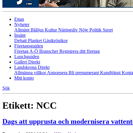
Ettan
Nyheter
Allmänt
Blåljus
Kultur
Näringsliv
Nöje
Politik
Sport
Insänt
Debatt
Planket
Gästkrönikor
Företagsguiden
Företag A-Ö
Branscher
Registrera ditt företag
Lunchguiden
Galleri Direkt
Landskrona Direkt
Allmänna villkor
Annonsera
Bli prenumerant
Kundtjänst
Konta
Mitt konto
Sök
Etikett:
NCC
Dags att upprusta och modernisera vattent