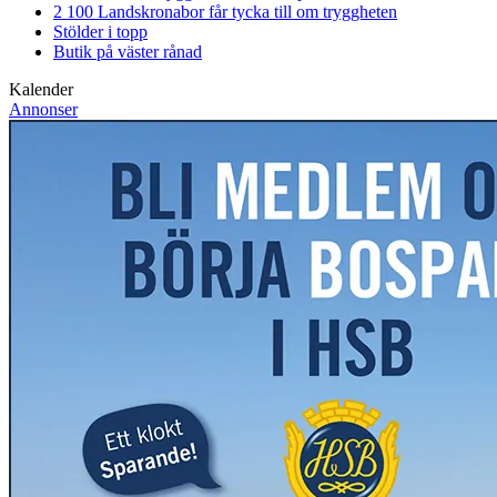
2 100 Landskronabor får tycka till om tryggheten
Stölder i topp
Butik på väster rånad
Kalender
Annonser