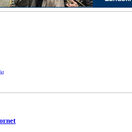
kt
ornet