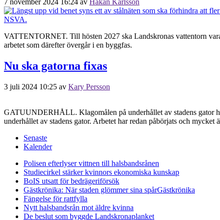
7 november 2024 16:24
av
Håkan Karlsson
VATTENTORNET. Till hösten 2027 ska Landskronas vattentorn vara 
arbetet som därefter övergår i en byggfas.
Nu ska gatorna fixas
3 juli 2024 10:25
av
Kary Persson
GATUUNDERHÅLL. Klagomålen på underhållet av stadens gator har vari
underhållet av stadens gator. Arbetet har redan påbörjats och mycket 
Senaste
Kalender
Polisen efterlyser vittnen till halsbandsrånen
Studiecirkel stärker kvinnors ekonomiska kunskap
BoIS utsatt för bedrägeriförsök
Gästkrönika: När staden glömmer sina spår
Gästkrönika
Fängelse för rattfylla
Nytt halsbandsrån mot äldre kvinna
De beslut som byggde Landskrona
planket