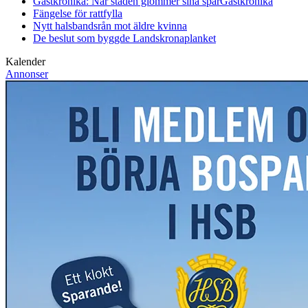
Gästkrönika: När staden glömmer sina spår
Gästkrönika
Fängelse för rattfylla
Nytt halsbandsrån mot äldre kvinna
De beslut som byggde Landskrona
planket
Kalender
Annonser