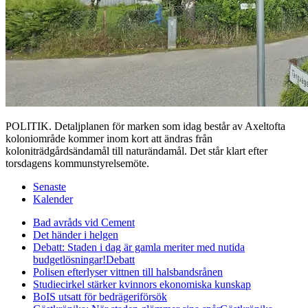
POLITIK. Detaljplanen för marken som idag består av Axeltofta
koloniområde kommer inom kort att ändras från
koloniträdgårdsändamål till naturändamål. Det står klart efter
torsdagens kommunstyrelsemöte.
Senaste
Kalender
Bad avråds vid Cement
Det händer i helgen
Debatt: Staden i dag är gamla meriter med nutida
budgetlösningar!
Debatt
Polisen efterlyser vittnen till halsbandsrånen
Studiecirkel stärker kvinnors ekonomiska kunskap
BoIS utsatt för bedrägeriförsök