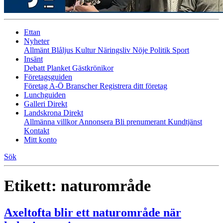
Ettan
Nyheter
Allmänt
Blåljus
Kultur
Näringsliv
Nöje
Politik
Sport
Insänt
Debatt
Planket
Gästkrönikor
Företagsguiden
Företag A-Ö
Branscher
Registrera ditt företag
Lunchguiden
Galleri Direkt
Landskrona Direkt
Allmänna villkor
Annonsera
Bli prenumerant
Kundtjänst
Kontakt
Mitt konto
Sök
Etikett:
naturområde
Axeltofta blir ett naturområde när