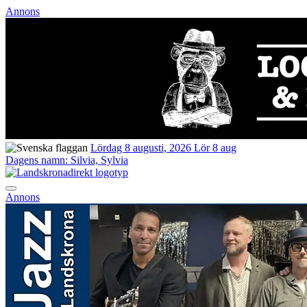
Annons
Lördag 8 augusti, 2026
Lör 8 aug
Dagens namn:
Silvia, Sylvia
Annons