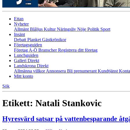
Ettan
Nyheter
Allmänt
Blåljus
Kultur
Näringsliv
Nöje
Politik
Sport
Insänt
Debatt
Planket
Gästkrönikor
Företagsguiden
Företag A-Ö
Branscher
Registrera ditt företag
Lunchguiden
Galleri Direkt
Landskrona Direkt
Allmänna villkor
Annonsera
Bli prenumerant
Kundtjänst
Konta
Mitt konto
Sök
Etikett:
Natali Stankovic
Hyresvärd satsar på vattenbesparande åtg