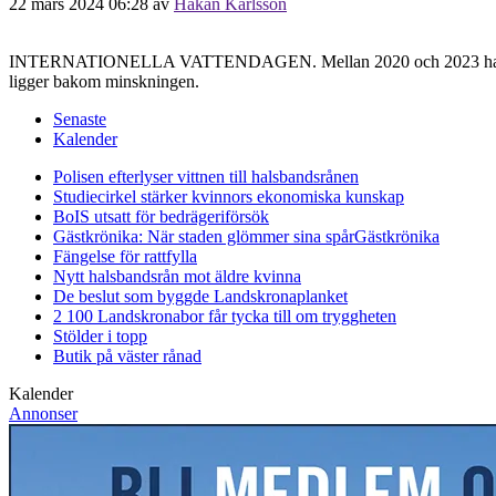
22 mars 2024 06:28
av
Håkan Karlsson
INTERNATIONELLA VATTENDAGEN. Mellan 2020 och 2023 har Victoria
ligger bakom minskningen.
Senaste
Kalender
Polisen efterlyser vittnen till halsbandsrånen
Studiecirkel stärker kvinnors ekonomiska kunskap
BoIS utsatt för bedrägeriförsök
Gästkrönika: När staden glömmer sina spår
Gästkrönika
Fängelse för rattfylla
Nytt halsbandsrån mot äldre kvinna
De beslut som byggde Landskrona
planket
2 100 Landskronabor får tycka till om tryggheten
Stölder i topp
Butik på väster rånad
Kalender
Annonser