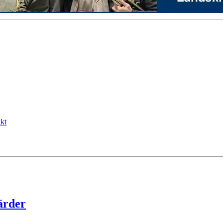
kt
ärder