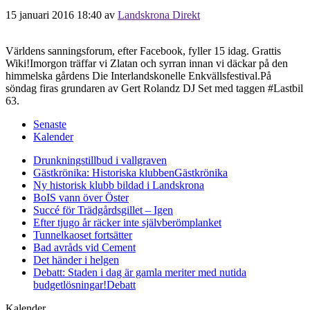
15 januari 2016 18:40
av
Landskrona Direkt
Världens sanningsforum, efter Facebook, fyller 15 idag. Grattis
Wiki!Imorgon träffar vi Zlatan och syrran innan vi däckar på den
himmelska gårdens Die Interlandskonelle Enkvällsfestival.På
söndag firas grundaren av Gert Rolandz DJ Set med taggen #Lastbil
63.
Senaste
Kalender
Drunkningstillbud i vallgraven
Gästkrönika: Historiska klubben
Gästkrönika
Ny historisk klubb bildad i Landskrona
BoIS vann över Öster
Succé för Trädgårdsgillet – Igen
Efter tjugo år räcker inte självberöm
planket
Tunnelkaoset fortsätter
Bad avråds vid Cement
Det händer i helgen
Debatt: Staden i dag är gamla meriter med nutida
budgetlösningar!
Debatt
Kalender