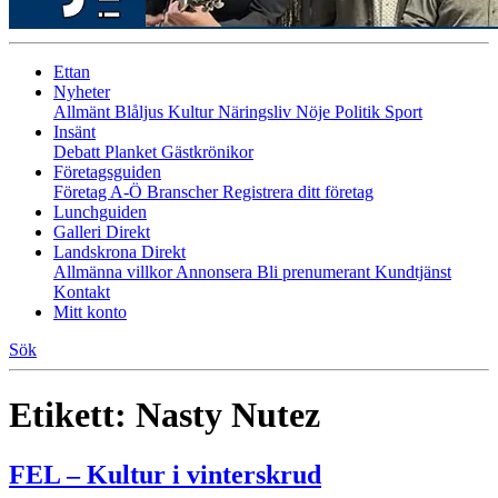
Ettan
Nyheter
Allmänt
Blåljus
Kultur
Näringsliv
Nöje
Politik
Sport
Insänt
Debatt
Planket
Gästkrönikor
Företagsguiden
Företag A-Ö
Branscher
Registrera ditt företag
Lunchguiden
Galleri Direkt
Landskrona Direkt
Allmänna villkor
Annonsera
Bli prenumerant
Kundtjänst
Kontakt
Mitt konto
Sök
Etikett:
Nasty Nutez
FEL – Kultur i vinterskrud