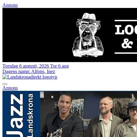
Annons
Torsdag 6 augusti, 2026
Tor 6 aug
Dagens namn:
Alfons, Inez
Annons