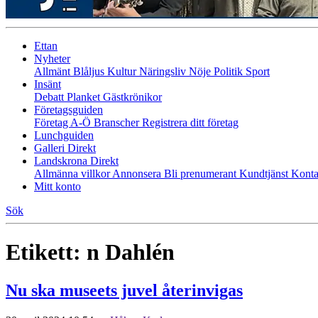
Ettan
Nyheter
Allmänt
Blåljus
Kultur
Näringsliv
Nöje
Politik
Sport
Insänt
Debatt
Planket
Gästkrönikor
Företagsguiden
Företag A-Ö
Branscher
Registrera ditt företag
Lunchguiden
Galleri Direkt
Landskrona Direkt
Allmänna villkor
Annonsera
Bli prenumerant
Kundtjänst
Konta
Mitt konto
Sök
Etikett:
n Dahlén
Nu ska museets juvel återinvigas