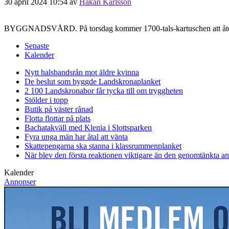
30 april 2024 10:54
av
Håkan Karlsson
BYGGNADSVÅRD. På torsdag kommer 1700-tals-kartuschen att åte
Senaste
Kalender
Nytt halsbandsrån mot äldre kvinna
De beslut som byggde Landskrona
planket
2 100 Landskronabor får tycka till om tryggheten
Stölder i topp
Butik på väster rånad
Flotta flottar på plats
Bachatakväll med Klenia i Slottsparken
Fyra unga män har åtal att vänta
Skattepengarna ska stanna i klassrummen
planket
När blev den första reaktionen viktigare än den genomtänkta a
Kalender
Annonser