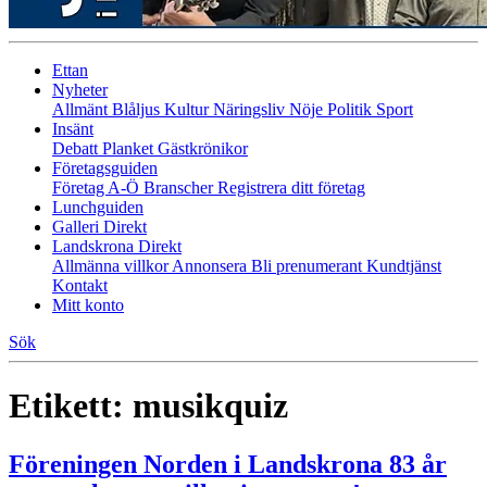
Ettan
Nyheter
Allmänt
Blåljus
Kultur
Näringsliv
Nöje
Politik
Sport
Insänt
Debatt
Planket
Gästkrönikor
Företagsguiden
Företag A-Ö
Branscher
Registrera ditt företag
Lunchguiden
Galleri Direkt
Landskrona Direkt
Allmänna villkor
Annonsera
Bli prenumerant
Kundtjänst
Kontakt
Mitt konto
Sök
Etikett:
musikquiz
Föreningen Norden i Landskrona 83 år