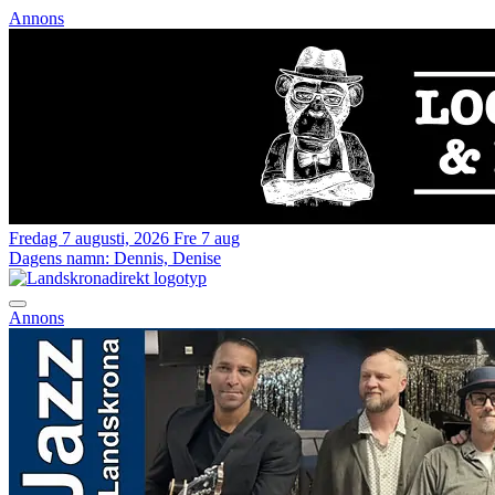
Annons
Fredag 7 augusti, 2026
Fre 7 aug
Dagens namn:
Dennis, Denise
Annons