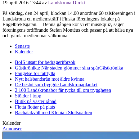
19 april 2016 13:44
av
Landskrona Direkt
På söndag, den 24 april, klockan 14.00 anordnar 60-talsföreningen i
Landskrona en medlemsträff i Finska föreningens lokaler på
Engelbrektsgatan. – Denna gången kör vi ett musikquiz, säger
föreningens ordförande Stefan Montéus och passar på att hälsa nya
och gamla medlemmar välkomna.
Senaste
Kalender
BoIS utsatt för bedrägeriförsök
Gästkrönika: När staden glömmer sina spår
Gästkrönika
Fängelse för rattfylla
Nytt halsbandsrån mot äldre kvinna
De beslut som byggde Landskrona
planket
2 100 Landskronabor får tycka till om tryggheten
Stölder i topp
Butik på väster rånad
Flotta flottar på plats
Bachatakväll med Klenia i Slottsparken
Kalender
Annonser