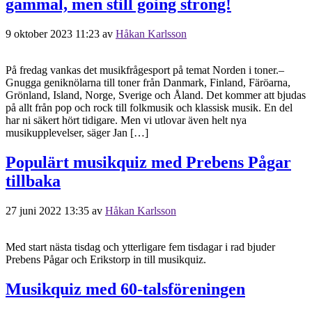
gammal, men still going strong!
9 oktober 2023 11:23
av
Håkan Karlsson
På fredag vankas det musikfrågesport på temat Norden i toner.–
Gnugga geniknölarna till toner från Danmark, Finland, Färöarna,
Grönland, Island, Norge, Sverige och Åland. Det kommer att bjudas
på allt från pop och rock till folkmusik och klassisk musik. En del
har ni säkert hört tidigare. Men vi utlovar även helt nya
musikupplevelser, säger Jan […]
Populärt musikquiz med Prebens Pågar
tillbaka
27 juni 2022 13:35
av
Håkan Karlsson
Med start nästa tisdag och ytterligare fem tisdagar i rad bjuder
Prebens Pågar och Erikstorp in till musikquiz.
Musikquiz med 60-talsföreningen