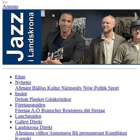
Annons
Ettan
Nyheter
Allmänt
Blåljus
Kultur
Näringsliv
Nöje
Politik
Sport
Insänt
Debatt
Planket
Gästkrönikor
Företagsguiden
Företag A-Ö
Branscher
Registrera ditt företag
Lunchguiden
Galleri Direkt
Landskrona Direkt
Allmänna villkor
Annonsera
Bli prenumerant
Kundtjänst
Kontakt