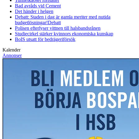
Tunnelkaoset fortsätter
Bad avråds vid Cement
Det händer i helgen
Debatt: Staden i dag är gamla meriter med nutida
budgetlösningar!
Debatt
Polisen efterlyser vittnen till halsbandsrånen
Studiecirkel stärker kvinnors ekonomiska kunskap
BoIS utsatt för bedrägeriförsök
Kalender
Annonser