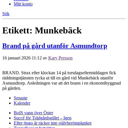
Mitt konto
Sök
Etikett:
Munkebäck
Brand på gård utanför Asmundtorp
16 januari 2026 11:12
av
Kary Persson
BRAND. Strax efter klockan 14 på torsdagseftermiddagen fick
räddningstjänsten rycka ut till en gård vid Munkebäck utanför
Asmundtorp. Anledningen var att det brann i en ekonomibyggnad
på gården.
Senaste
Kalender
BoIS vann över Öster
Succé för Trädgårdsgillet – Igen
Efter tjugo år räcker inte självberöm
planket