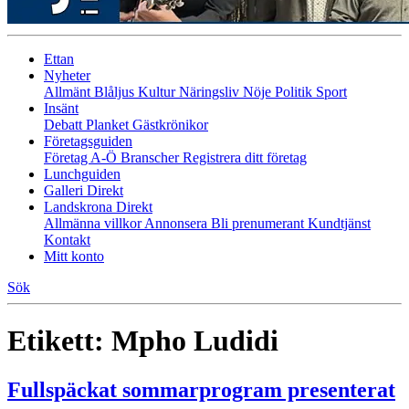
Ettan
Nyheter
Allmänt
Blåljus
Kultur
Näringsliv
Nöje
Politik
Sport
Insänt
Debatt
Planket
Gästkrönikor
Företagsguiden
Företag A-Ö
Branscher
Registrera ditt företag
Lunchguiden
Galleri Direkt
Landskrona Direkt
Allmänna villkor
Annonsera
Bli prenumerant
Kundtjänst
Kontakt
Mitt konto
Sök
Etikett:
Mpho Ludidi
Fullspäckat sommarprogram presenterat