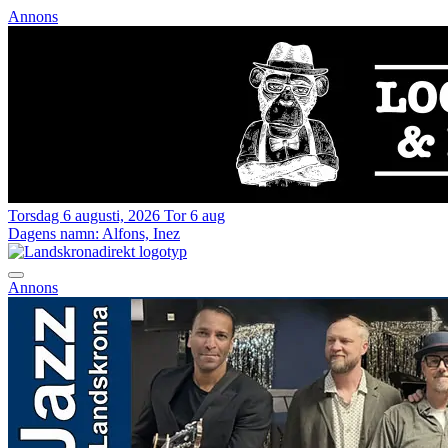
Annons
Torsdag 6 augusti, 2026
Tor 6 aug
Dagens namn:
Alfons, Inez
Annons