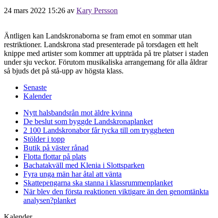
24 mars 2022 15:26
av
Kary Persson
Äntligen kan Landskronaborna se fram emot en sommar utan
restriktioner. Landskrona stad presenterade på torsdagen ett helt
knippe med artister som kommer att uppträda på tre platser i staden
under sju veckor. Förutom musikaliska arrangemang för alla åldrar
så bjuds det på stå-upp av högsta klass.
Senaste
Kalender
Nytt halsbandsrån mot äldre kvinna
De beslut som byggde Landskrona
planket
2 100 Landskronabor får tycka till om tryggheten
Stölder i topp
Butik på väster rånad
Flotta flottar på plats
Bachatakväll med Klenia i Slottsparken
Fyra unga män har åtal att vänta
Skattepengarna ska stanna i klassrummen
planket
När blev den första reaktionen viktigare än den genomtänkta
analysen?
planket
Kalender