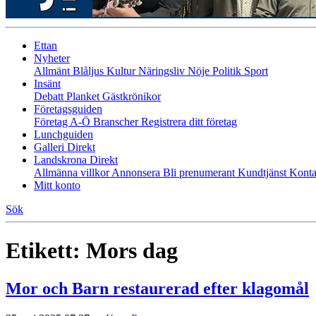
Ettan
Nyheter
Allmänt
Blåljus
Kultur
Näringsliv
Nöje
Politik
Sport
Insänt
Debatt
Planket
Gästkrönikor
Företagsguiden
Företag A-Ö
Branscher
Registrera ditt företag
Lunchguiden
Galleri Direkt
Landskrona Direkt
Allmänna villkor
Annonsera
Bli prenumerant
Kundtjänst
Konta
Mitt konto
Sök
Etikett:
Mors dag
Mor och Barn restaurerad efter klagomål