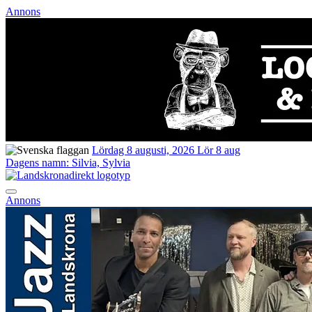
Annons
Lördag 8 augusti, 2026
Lör 8 aug
Dagens namn:
Silvia, Sylvia
Annons