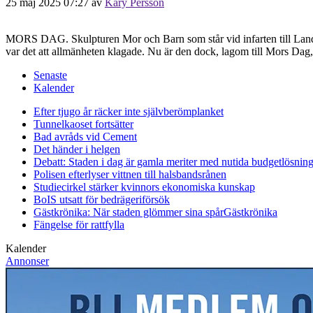
25 maj 2025 07:27
av
Kary Persson
MORS DAG. Skulpturen Mor och Barn som står vid infarten till Landskro
var det att allmänheten klagade. Nu är den dock, lagom till Mors Dag,
Senaste
Kalender
Efter tjugo år räcker inte självberöm
planket
Tunnelkaoset fortsätter
Bad avråds vid Cement
Det händer i helgen
Debatt: Staden i dag är gamla meriter med nutida budgetlösning
Polisen efterlyser vittnen till halsbandsrånen
Studiecirkel stärker kvinnors ekonomiska kunskap
BoIS utsatt för bedrägeriförsök
Gästkrönika: När staden glömmer sina spår
Gästkrönika
Fängelse för rattfylla
Kalender
Annonser