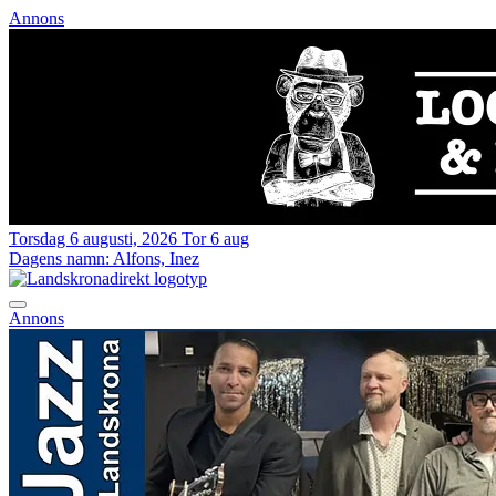
Annons
Torsdag 6 augusti, 2026
Tor 6 aug
Dagens namn:
Alfons, Inez
Annons