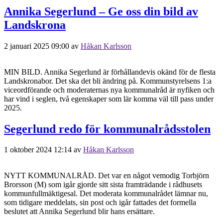
Annika Segerlund – Ge oss din bild av
Landskrona
2 januari 2025 09:00
av
Håkan Karlsson
MIN BILD. Annika Segerlund är förhållandevis okänd för de flesta
Landskronabor. Det ska det bli ändring på. Kommunstyrelsens 1:a
viceordförande och moderaternas nya kommunalråd är nyfiken och
har vind i seglen, två egenskaper som lär komma väl till pass under
2025.
Segerlund redo för kommunalrådsstolen
1 oktober 2024 12:14
av
Håkan Karlsson
NYTT KOMMUNALRÅD. Det var en något vemodig Torbjörn
Brorsson (M) som igår gjorde sitt sista framträdande i rådhusets
kommunfullmäktigesal. Det moderata kommunalrådet lämnar nu,
som tidigare meddelats, sin post och igår fattades det formella
beslutet att Annika Segerlund blir hans ersättare.