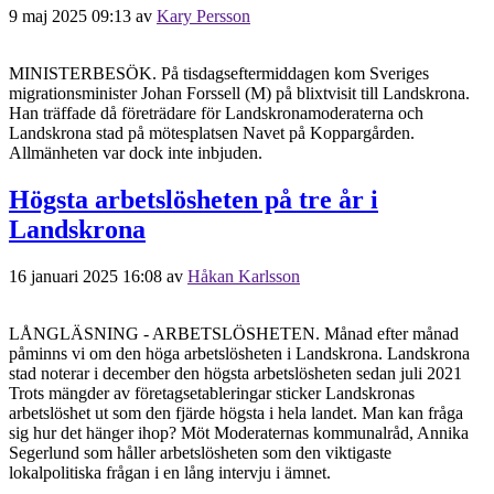
9 maj 2025 09:13
av
Kary Persson
MINISTERBESÖK. På tisdagseftermiddagen kom Sveriges
migrationsminister Johan Forssell (M) på blixtvisit till Landskrona.
Han träffade då företrädare för Landskronamoderaterna och
Landskrona stad på mötesplatsen Navet på Koppargården.
Allmänheten var dock inte inbjuden.
Högsta arbetslösheten på tre år i
Landskrona
16 januari 2025 16:08
av
Håkan Karlsson
LÅNGLÄSNING - ARBETSLÖSHETEN. Månad efter månad
påminns vi om den höga arbetslösheten i Landskrona. Landskrona
stad noterar i december den högsta arbetslösheten sedan juli 2021
Trots mängder av företagsetableringar sticker Landskronas
arbetslöshet ut som den fjärde högsta i hela landet. Man kan fråga
sig hur det hänger ihop? Möt Moderaternas kommunalråd, Annika
Segerlund som håller arbetslösheten som den viktigaste
lokalpolitiska frågan i en lång intervju i ämnet.