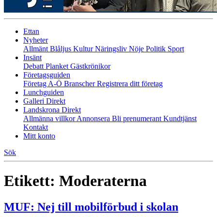
Ettan
Nyheter
Allmänt
Blåljus
Kultur
Näringsliv
Nöje
Politik
Sport
Insänt
Debatt
Planket
Gästkrönikor
Företagsguiden
Företag A-Ö
Branscher
Registrera ditt företag
Lunchguiden
Galleri Direkt
Landskrona Direkt
Allmänna villkor
Annonsera
Bli prenumerant
Kundtjänst
Kontakt
Mitt konto
Sök
Etikett:
Moderaterna
MUF: Nej till mobilförbud i skolan