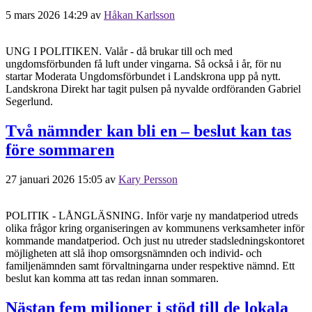
5 mars 2026 14:29
av
Håkan Karlsson
UNG I POLITIKEN. Valår - då brukar till och med
ungdomsförbunden få luft under vingarna. Så också i år, för nu
startar Moderata Ungdomsförbundet i Landskrona upp på nytt.
Landskrona Direkt har tagit pulsen på nyvalde ordföranden Gabriel
Segerlund.
Två nämnder kan bli en – beslut kan tas
före sommaren
27 januari 2026 15:05
av
Kary Persson
POLITIK - LÅNGLÄSNING. Inför varje ny mandatperiod utreds
olika frågor kring organiseringen av kommunens verksamheter inför
kommande mandatperiod. Och just nu utreder stadsledningskontoret
möjligheten att slå ihop omsorgsnämnden och individ- och
familjenämnden samt förvaltningarna under respektive nämnd. Ett
beslut kan komma att tas redan innan sommaren.
Nästan fem miljoner i stöd till de lokala