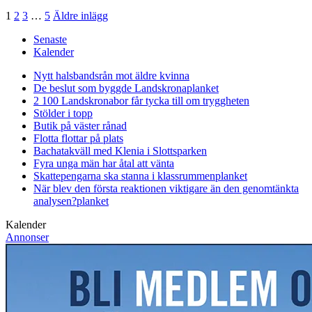
1
2
3
…
5
Äldre inlägg
Senaste
Kalender
Nytt halsbandsrån mot äldre kvinna
De beslut som byggde Landskrona
planket
2 100 Landskronabor får tycka till om tryggheten
Stölder i topp
Butik på väster rånad
Flotta flottar på plats
Bachatakväll med Klenia i Slottsparken
Fyra unga män har åtal att vänta
Skattepengarna ska stanna i klassrummen
planket
När blev den första reaktionen viktigare än den genomtänkta
analysen?
planket
Kalender
Annonser