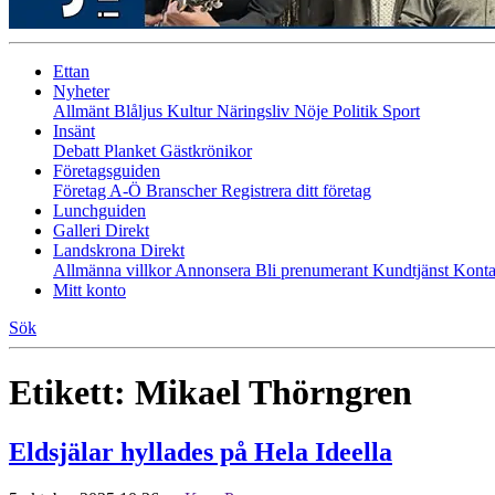
Ettan
Nyheter
Allmänt
Blåljus
Kultur
Näringsliv
Nöje
Politik
Sport
Insänt
Debatt
Planket
Gästkrönikor
Företagsguiden
Företag A-Ö
Branscher
Registrera ditt företag
Lunchguiden
Galleri Direkt
Landskrona Direkt
Allmänna villkor
Annonsera
Bli prenumerant
Kundtjänst
Konta
Mitt konto
Sök
Etikett:
Mikael Thörngren
Eldsjälar hyllades på Hela Ideella