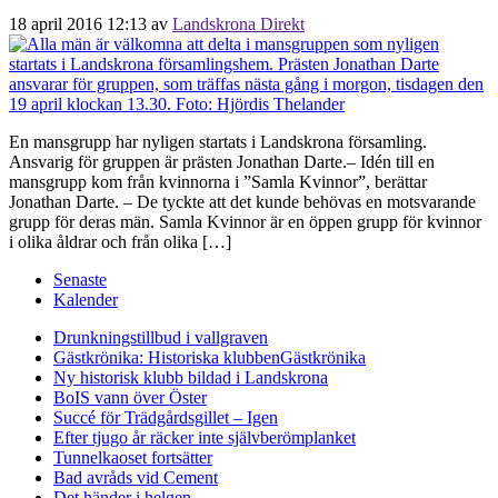
18 april 2016 12:13
av
Landskrona Direkt
En mansgrupp har nyligen startats i Landskrona församling.
Ansvarig för gruppen är prästen Jonathan Darte.– Idén till en
mansgrupp kom från kvinnorna i ”Samla Kvinnor”, berättar
Jonathan Darte. – De tyckte att det kunde behövas en motsvarande
grupp för deras män. Samla Kvinnor är en öppen grupp för kvinnor
i olika åldrar och från olika […]
Senaste
Kalender
Drunkningstillbud i vallgraven
Gästkrönika: Historiska klubben
Gästkrönika
Ny historisk klubb bildad i Landskrona
BoIS vann över Öster
Succé för Trädgårdsgillet – Igen
Efter tjugo år räcker inte självberöm
planket
Tunnelkaoset fortsätter
Bad avråds vid Cement
Det händer i helgen