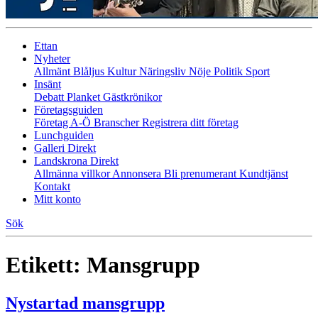
Ettan
Nyheter
Allmänt
Blåljus
Kultur
Näringsliv
Nöje
Politik
Sport
Insänt
Debatt
Planket
Gästkrönikor
Företagsguiden
Företag A-Ö
Branscher
Registrera ditt företag
Lunchguiden
Galleri Direkt
Landskrona Direkt
Allmänna villkor
Annonsera
Bli prenumerant
Kundtjänst
Kontakt
Mitt konto
Sök
Etikett:
Mansgrupp
Nystartad mansgrupp