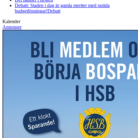
Debatt: Staden i dag är gamla meriter med nutida
budgetlösningar!
Debatt
Kalender
Annonser