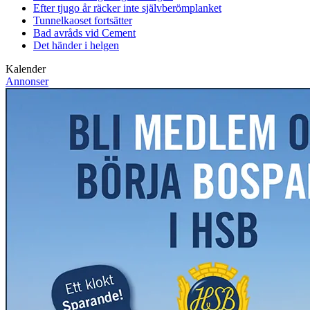
Efter tjugo år räcker inte självberöm
planket
Tunnelkaoset fortsätter
Bad avråds vid Cement
Det händer i helgen
Kalender
Annonser