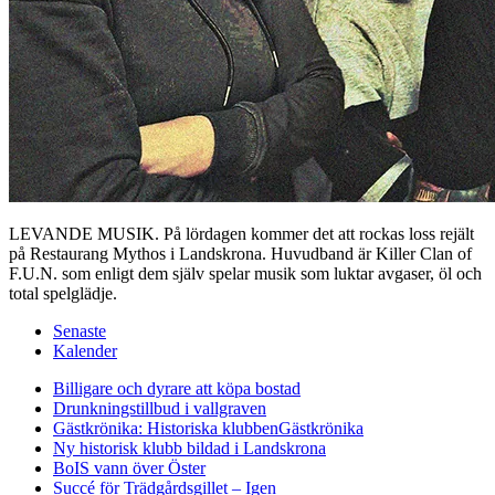
LEVANDE MUSIK. På lördagen kommer det att rockas loss rejält
på Restaurang Mythos i Landskrona. Huvudband är Killer Clan of
F.U.N. som enligt dem själv spelar musik som luktar avgaser, öl och
total spelglädje.
Senaste
Kalender
Billigare och dyrare att köpa bostad
Drunkningstillbud i vallgraven
Gästkrönika: Historiska klubben
Gästkrönika
Ny historisk klubb bildad i Landskrona
BoIS vann över Öster
Succé för Trädgårdsgillet – Igen