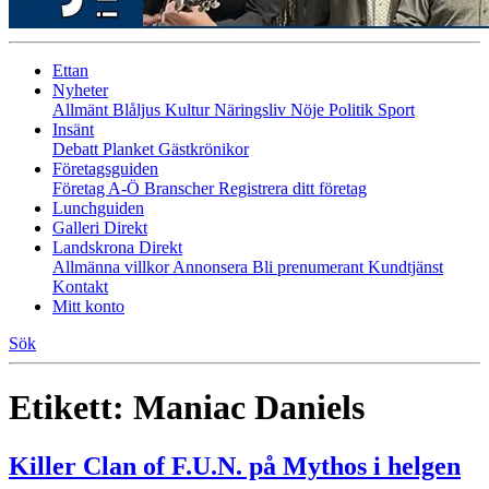
Ettan
Nyheter
Allmänt
Blåljus
Kultur
Näringsliv
Nöje
Politik
Sport
Insänt
Debatt
Planket
Gästkrönikor
Företagsguiden
Företag A-Ö
Branscher
Registrera ditt företag
Lunchguiden
Galleri Direkt
Landskrona Direkt
Allmänna villkor
Annonsera
Bli prenumerant
Kundtjänst
Kontakt
Mitt konto
Sök
Etikett:
Maniac Daniels
Killer Clan of F.U.N. på Mythos i helgen