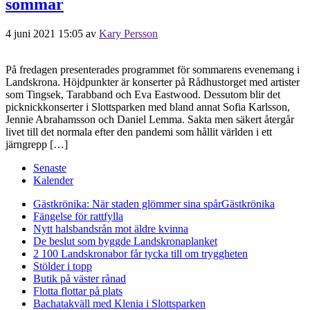
sommar
4 juni 2021 15:05
av
Kary Persson
På fredagen presenterades programmet för sommarens evenemang i
Landskrona. Höjdpunkter är konserter på Rådhustorget med artister
som Tingsek, Tarabband och Eva Eastwood. Dessutom blir det
picknickkonserter i Slottsparken med bland annat Sofia Karlsson,
Jennie Abrahamsson och Daniel Lemma. Sakta men säkert återgår
livet till det normala efter den pandemi som hållit världen i ett
järngrepp […]
Senaste
Kalender
Gästkrönika: När staden glömmer sina spår
Gästkrönika
Fängelse för rattfylla
Nytt halsbandsrån mot äldre kvinna
De beslut som byggde Landskrona
planket
2 100 Landskronabor får tycka till om tryggheten
Stölder i topp
Butik på väster rånad
Flotta flottar på plats
Bachatakväll med Klenia i Slottsparken