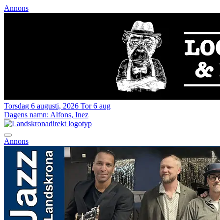
Annons
Torsdag 6 augusti, 2026
Tor 6 aug
Dagens namn:
Alfons, Inez
Annons