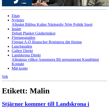
Ettan
Nyheter
Allmänt
Blåljus
Kultur
Näringsliv
Nöje
Politik
Sport
Insänt
Debatt
Planket
Gästkrönikor
Företagsguiden
Företag A-Ö
Branscher
Registrera ditt företag
Lunchguiden
Galleri Direkt
Landskrona Direkt
Allmänna villkor
Annonsera
Bli prenumerant
Kundtjänst
Kontakt
Mitt konto
Sök
Etikett:
Malin
Stjärnor kommer till Landskrona i