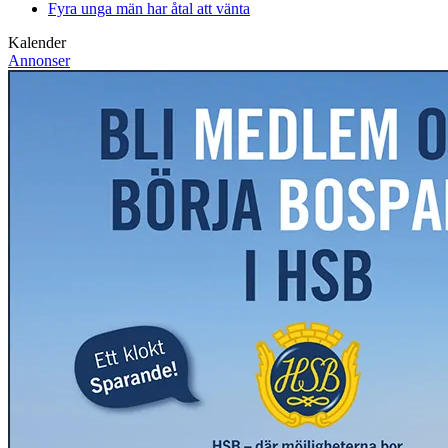
Fyra unga män har åtal att vänta
Kalender
Annonser