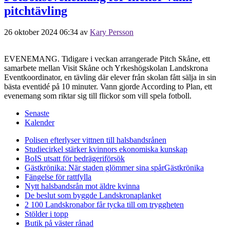
pitchtävling
26 oktober 2024 06:34
av
Kary Persson
EVENEMANG. Tidigare i veckan arrangerade Pitch Skåne, ett
samarbete mellan Visit Skåne och Yrkeshögskolan Landskrona
Eventkoordinator, en tävling där elever från skolan fått sälja in sin
bästa eventidé på 10 minuter. Vann gjorde According to Plan, ett
evenemang som riktar sig till flickor som vill spela fotboll.
Senaste
Kalender
Polisen efterlyser vittnen till halsbandsrånen
Studiecirkel stärker kvinnors ekonomiska kunskap
BoIS utsatt för bedrägeriförsök
Gästkrönika: När staden glömmer sina spår
Gästkrönika
Fängelse för rattfylla
Nytt halsbandsrån mot äldre kvinna
De beslut som byggde Landskrona
planket
2 100 Landskronabor får tycka till om tryggheten
Stölder i topp
Butik på väster rånad