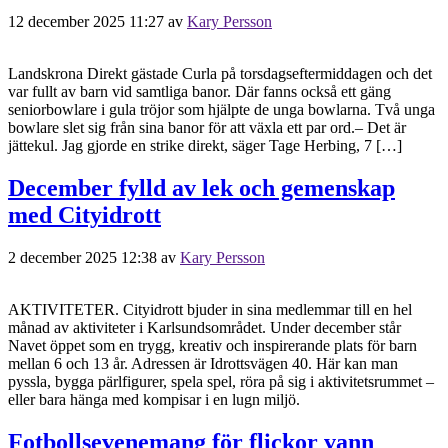
12 december 2025 11:27
av
Kary Persson
Landskrona Direkt gästade Curla på torsdagseftermiddagen och det
var fullt av barn vid samtliga banor. Där fanns också ett gäng
seniorbowlare i gula tröjor som hjälpte de unga bowlarna. Två unga
bowlare slet sig från sina banor för att växla ett par ord.– Det är
jättekul. Jag gjorde en strike direkt, säger Tage Herbing, 7 […]
December fylld av lek och gemenskap
med Cityidrott
2 december 2025 12:38
av
Kary Persson
AKTIVITETER. Cityidrott bjuder in sina medlemmar till en hel
månad av aktiviteter i Karlsundsområdet. Under december står
Navet öppet som en trygg, kreativ och inspirerande plats för barn
mellan 6 och 13 år. Adressen är Idrottsvägen 40. Här kan man
pyssla, bygga pärlfigurer, spela spel, röra på sig i aktivitetsrummet –
eller bara hänga med kompisar i en lugn miljö.
Fotbollsevenemang för flickor vann