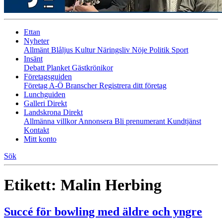
Ettan
Nyheter
Allmänt
Blåljus
Kultur
Näringsliv
Nöje
Politik
Sport
Insänt
Debatt
Planket
Gästkrönikor
Företagsguiden
Företag A-Ö
Branscher
Registrera ditt företag
Lunchguiden
Galleri Direkt
Landskrona Direkt
Allmänna villkor
Annonsera
Bli prenumerant
Kundtjänst
Kontakt
Mitt konto
Sök
Etikett:
Malin Herbing
Succé för bowling med äldre och yngre