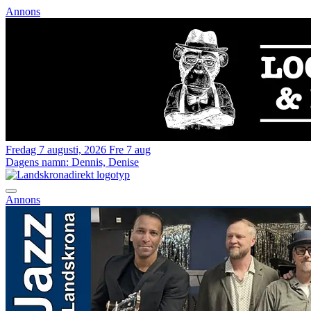
Annons
Fredag 7 augusti, 2026
Fre 7 aug
Dagens namn:
Dennis, Denise
Annons