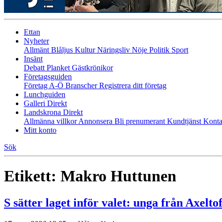
Ettan
Nyheter
Allmänt
Blåljus
Kultur
Näringsliv
Nöje
Politik
Sport
Insänt
Debatt
Planket
Gästkrönikor
Företagsguiden
Företag A-Ö
Branscher
Registrera ditt företag
Lunchguiden
Galleri Direkt
Landskrona Direkt
Allmänna villkor
Annonsera
Bli prenumerant
Kundtjänst
Konta
Mitt konto
Sök
Etikett:
Makro Huttunen
S sätter laget inför valet: unga från Axeltof