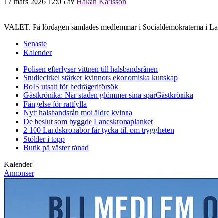
17 mars 2026 12:05
av
Håkan Karlsson
VALET. På lördagen samlades medlemmar i Socialdemokraterna i Land
Senaste
Kalender
Polisen efterlyser vittnen till halsbandsrånen
Studiecirkel stärker kvinnors ekonomiska kunskap
BoIS utsatt för bedrägeriförsök
Gästkrönika: När staden glömmer sina spår
Gästkrönika
Fängelse för rattfylla
Nytt halsbandsrån mot äldre kvinna
De beslut som byggde Landskrona
planket
2 100 Landskronabor får tycka till om tryggheten
Stölder i topp
Butik på väster rånad
Kalender
Annonser