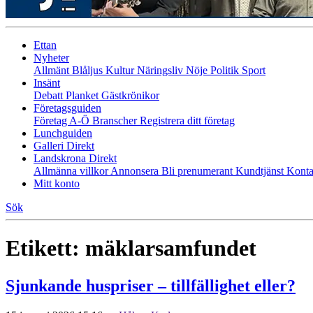
Ettan
Nyheter
Allmänt
Blåljus
Kultur
Näringsliv
Nöje
Politik
Sport
Insänt
Debatt
Planket
Gästkrönikor
Företagsguiden
Företag A-Ö
Branscher
Registrera ditt företag
Lunchguiden
Galleri Direkt
Landskrona Direkt
Allmänna villkor
Annonsera
Bli prenumerant
Kundtjänst
Konta
Mitt konto
Sök
Etikett:
mäklarsamfundet
Sjunkande huspriser – tillfällighet eller?