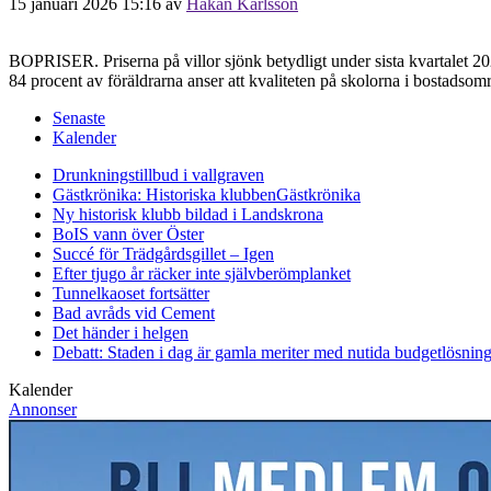
15 januari 2026 15:16
av
Håkan Karlsson
BOPRISER. Priserna på villor sjönk betydligt under sista kvartalet 20
84 procent av föräldrarna anser att kvaliteten på skolorna i bostads
Senaste
Kalender
Drunkningstillbud i vallgraven
Gästkrönika: Historiska klubben
Gästkrönika
Ny historisk klubb bildad i Landskrona
BoIS vann över Öster
Succé för Trädgårdsgillet – Igen
Efter tjugo år räcker inte självberöm
planket
Tunnelkaoset fortsätter
Bad avråds vid Cement
Det händer i helgen
Debatt: Staden i dag är gamla meriter med nutida budgetlösning
Kalender
Annonser