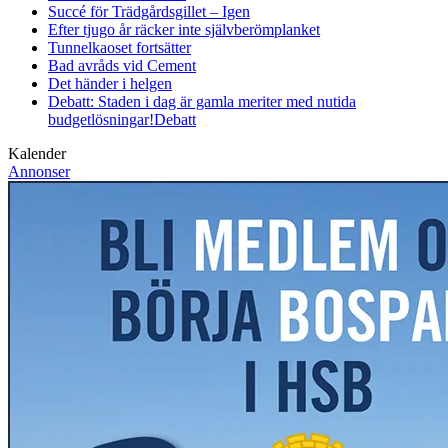
Succé för Trädgårdsgillet – Igen
Efter tjugo år räcker inte självberöm
planket
Tunnelkaoset fortsätter
Bad avråds vid Cement
Det händer i helgen
Debatt: Staden i dag är gamla meriter med nutida
budgetlösningar!
Debatt
Kalender
Annonser