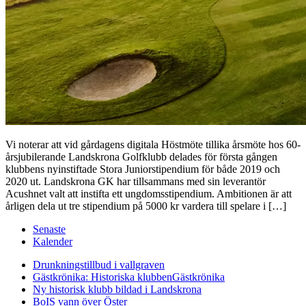
Vi noterar att vid gårdagens digitala Höstmöte tillika årsmöte hos 60-
årsjubilerande Landskrona Golfklubb delades för första gången
klubbens nyinstiftade Stora Juniorstipendium för både 2019 och
2020 ut. Landskrona GK har tillsammans med sin leverantör
Acushnet valt att instifta ett ungdomsstipendium. Ambitionen är att
årligen dela ut tre stipendium på 5000 kr vardera till spelare i […]
Senaste
Kalender
Drunkningstillbud i vallgraven
Gästkrönika: Historiska klubben
Gästkrönika
Ny historisk klubb bildad i Landskrona
BoIS vann över Öster