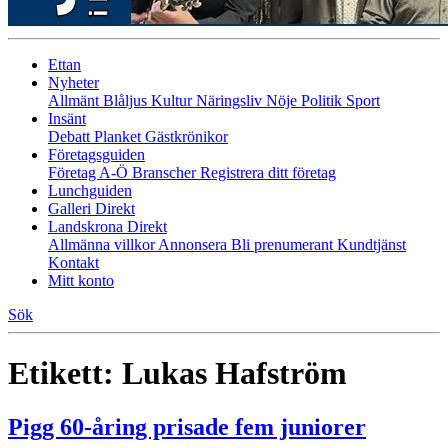
Ettan
Nyheter
Allmänt
Blåljus
Kultur
Näringsliv
Nöje
Politik
Sport
Insänt
Debatt
Planket
Gästkrönikor
Företagsguiden
Företag A-Ö
Branscher
Registrera ditt företag
Lunchguiden
Galleri Direkt
Landskrona Direkt
Allmänna villkor
Annonsera
Bli prenumerant
Kundtjänst
Kontakt
Mitt konto
Sök
Etikett:
Lukas Hafström
Pigg 60-åring prisade fem juniorer