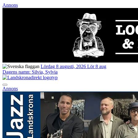
Annons
Lördag 8 augusti, 2026
Lör 8 aug
Dagens namn:
Silvia, Sylvia
Annons