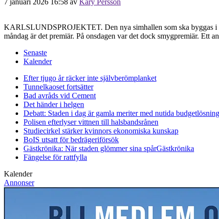
7 januari 2026 16:58
av
Kary Persson
KARLSLUNDSPROJEKTET. Den nya simhallen som ska byggas i Karlslund
måndag är det premiär. På onsdagen var det dock smygpremiär. Ett antal
Senaste
Kalender
Efter tjugo år räcker inte självberöm
planket
Tunnelkaoset fortsätter
Bad avråds vid Cement
Det händer i helgen
Debatt: Staden i dag är gamla meriter med nutida budgetlösning
Polisen efterlyser vittnen till halsbandsrånen
Studiecirkel stärker kvinnors ekonomiska kunskap
BoIS utsatt för bedrägeriförsök
Gästkrönika: När staden glömmer sina spår
Gästkrönika
Fängelse för rattfylla
Kalender
Annonser