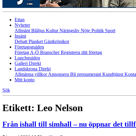
Ettan
Nyheter
Allmänt
Blåljus
Kultur
Näringsliv
Nöje
Politik
Sport
Insänt
Debatt
Planket
Gästkrönikor
Företagsguiden
Företag A-Ö
Branscher
Registrera ditt företag
Lunchguiden
Galleri Direkt
Landskrona Direkt
Allmänna villkor
Annonsera
Bli prenumerant
Kundtjänst
Konta
Mitt konto
Sök
Etikett:
Leo Nelson
Från ishall till simhall – nu öppnar det till