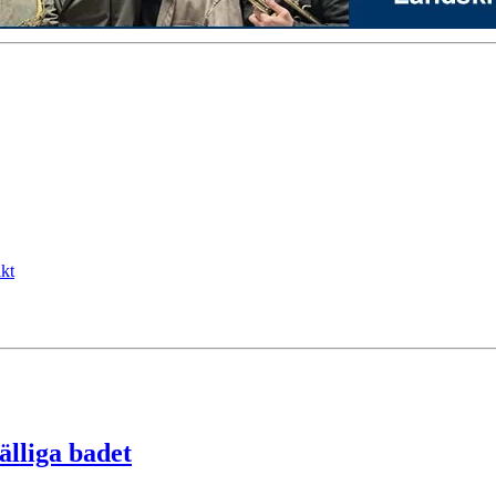
kt
fälliga badet