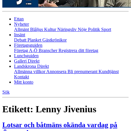
Ettan
Nyheter
Allmänt
Blåljus
Kultur
Näringsliv
Nöje
Politik
Sport
Insänt
Debatt
Planket
Gästkrönikor
Företagsguiden
Företag A-Ö
Branscher
Registrera ditt företag
Lunchguiden
Galleri Direkt
Landskrona Direkt
Allmänna villkor
Annonsera
Bli prenumerant
Kundtjänst
Kontakt
Mitt konto
Sök
Etikett:
Lenny Jivenius
Lotsar och båtmäns okända vardag på