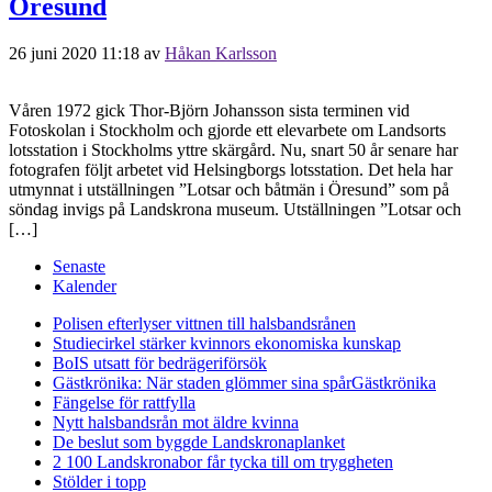
Öresund
26 juni 2020 11:18
av
Håkan Karlsson
Våren 1972 gick Thor-Björn Johansson sista terminen vid
Fotoskolan i Stockholm och gjorde ett elevarbete om Landsorts
lotsstation i Stockholms yttre skärgård. Nu, snart 50 år senare har
fotografen följt arbetet vid Helsingborgs lotsstation. Det hela har
utmynnat i utställningen ”Lotsar och båtmän i Öresund” som på
söndag invigs på Landskrona museum. Utställningen ”Lotsar och
[…]
Senaste
Kalender
Polisen efterlyser vittnen till halsbandsrånen
Studiecirkel stärker kvinnors ekonomiska kunskap
BoIS utsatt för bedrägeriförsök
Gästkrönika: När staden glömmer sina spår
Gästkrönika
Fängelse för rattfylla
Nytt halsbandsrån mot äldre kvinna
De beslut som byggde Landskrona
planket
2 100 Landskronabor får tycka till om tryggheten
Stölder i topp