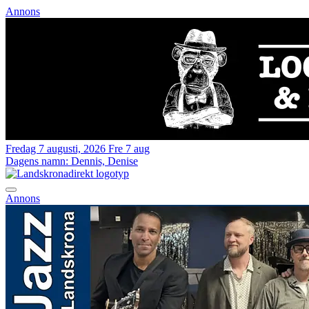
Annons
Fredag 7 augusti, 2026
Fre 7 aug
Dagens namn:
Dennis, Denise
Annons