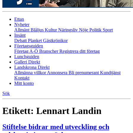
Ettan
Nyheter
Allmänt
Blåljus
Kultur
Näringsliv
Nöje
Politik
Sport
Insänt
Debatt
Planket
Gästkrönikor
Företagsguiden
Företag A-Ö
Branscher
Registrera ditt företag
Lunchguiden
Galleri Direkt
Landskrona Direkt
Allmänna villkor
Annonsera
Bli prenumerant
Kundtjänst
Kontakt
Mitt konto
Sök
Etikett:
Lennart Landin
Stiftelse bidrar med utveckling och