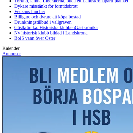
Torkild, lämna Liberalerna, bilda ett Landskronaparti!
planket
Dykare misstänkt för forntidsbrott
Veckans luncher
Billigare och dyrare att köpa bostad
Drunkningstillbud i vallgraven
Gästkrönika: Historiska klubben
Gästkrönika
Ny historisk klubb bildad i Landskrona
BoIS vann över Öster
Kalender
Annonser