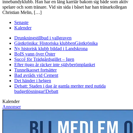
innebandyklubb. Han har en lång karriär bakom sig både som aktiv
spelare och som tränare. Vid sin sida i båset har han tränarkollegan
Christian Melin, […]
Senaste
Kalender
Drunkningstillbud i vallgraven
Gästkrönika: Historiska klubben
Gästkrönika
Ny historisk klubb bildad i Landskrona
BoIS vann över Öster
Succé för Trädgårdsgillet – Igen
Efter tjugo år räcker inte självberöm
planket
Tunnelkaoset fortsätter
Bad avråds vid Cement
Det händer i helgen
Debatt: Staden i dag är gamla meriter med nutida
budgetlösningar!
Debatt
Kalender
Annonser