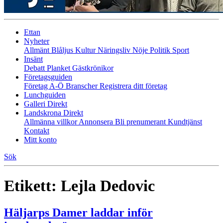
Ettan
Nyheter
Allmänt
Blåljus
Kultur
Näringsliv
Nöje
Politik
Sport
Insänt
Debatt
Planket
Gästkrönikor
Företagsguiden
Företag A-Ö
Branscher
Registrera ditt företag
Lunchguiden
Galleri Direkt
Landskrona Direkt
Allmänna villkor
Annonsera
Bli prenumerant
Kundtjänst
Kontakt
Mitt konto
Sök
Etikett:
Lejla Dedovic
Häljarps Damer laddar inför