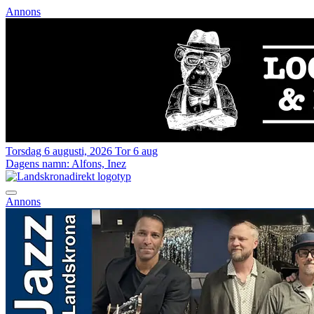
Annons
Torsdag 6 augusti, 2026
Tor 6 aug
Dagens namn:
Alfons, Inez
Annons