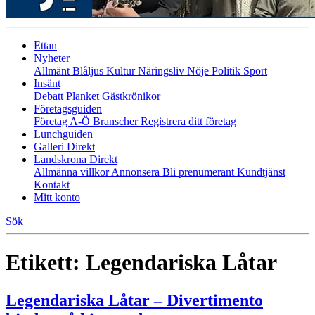
Ettan
Nyheter
Allmänt
Blåljus
Kultur
Näringsliv
Nöje
Politik
Sport
Insänt
Debatt
Planket
Gästkrönikor
Företagsguiden
Företag A-Ö
Branscher
Registrera ditt företag
Lunchguiden
Galleri Direkt
Landskrona Direkt
Allmänna villkor
Annonsera
Bli prenumerant
Kundtjänst
Kontakt
Mitt konto
Sök
Etikett:
Legendariska Låtar
Legendariska Låtar – Divertimento