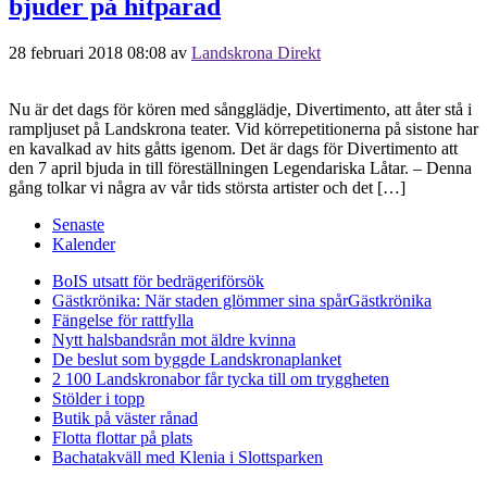
bjuder på hitparad
28 februari 2018 08:08
av
Landskrona Direkt
Nu är det dags för kören med sångglädje, Divertimento, att åter stå i
rampljuset på Landskrona teater. Vid körrepetitionerna på sistone har
en kavalkad av hits gåtts igenom. Det är dags för Divertimento att
den 7 april bjuda in till föreställningen Legendariska Låtar. – Denna
gång tolkar vi några av vår tids största artister och det […]
Senaste
Kalender
BoIS utsatt för bedrägeriförsök
Gästkrönika: När staden glömmer sina spår
Gästkrönika
Fängelse för rattfylla
Nytt halsbandsrån mot äldre kvinna
De beslut som byggde Landskrona
planket
2 100 Landskronabor får tycka till om tryggheten
Stölder i topp
Butik på väster rånad
Flotta flottar på plats
Bachatakväll med Klenia i Slottsparken