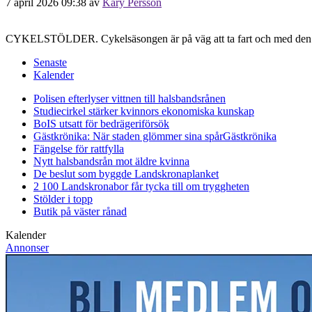
7 april 2026 09:38
av
Kary Persson
CYKELSTÖLDER. Cykelsäsongen är på väg att ta fart och med den bruka
Senaste
Kalender
Polisen efterlyser vittnen till halsbandsrånen
Studiecirkel stärker kvinnors ekonomiska kunskap
BoIS utsatt för bedrägeriförsök
Gästkrönika: När staden glömmer sina spår
Gästkrönika
Fängelse för rattfylla
Nytt halsbandsrån mot äldre kvinna
De beslut som byggde Landskrona
planket
2 100 Landskronabor får tycka till om tryggheten
Stölder i topp
Butik på väster rånad
Kalender
Annonser