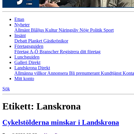
Ettan
Nyheter
Allmänt
Blåljus
Kultur
Näringsliv
Nöje
Politik
Sport
Insänt
Debatt
Planket
Gästkrönikor
Företagsguiden
Företag A-Ö
Branscher
Registrera ditt företag
Lunchguiden
Galleri Direkt
Landskrona Direkt
Allmänna villkor
Annonsera
Bli prenumerant
Kundtjänst
Konta
Mitt konto
Sök
Etikett:
Lanskrona
Cykelstölderna minskar i Landskrona