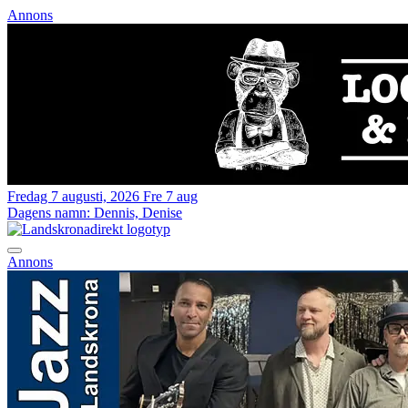
Annons
Fredag 7 augusti, 2026
Fre 7 aug
Dagens namn:
Dennis, Denise
Annons