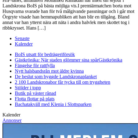
HIF-lånet, anfallaren Mohamed Ramadan har inlett sin sejour i
Landskrona BoIS på bästa möjliga vis.I premiärmatchen borta mot
Husqvarna svarade han för två målgivande passningar och i går mot
Örgryte visade han hemmapubliken att han blir en tillgång. Bland
annat var han ytterst nära att näta i andra halvlek men skottet tog i
ribbkrysset. Hans […]
Senaste
Kalender
BoIS utsatt för bedrägeriförsök
Gästkrönika: När staden glömmer sina spår
Gästkrönika
Fängelse för rattfylla
Nytt halsbandsrån mot äldre kvinna
De beslut som byggde Landskrona
planket
2 100 Landskronabor får tycka till om tryggheten
Stölder i topp
Butik på väster rånad
Flotta flottar på plats
Bachatakväll med Klenia i Slottsparken
Kalender
Annonser