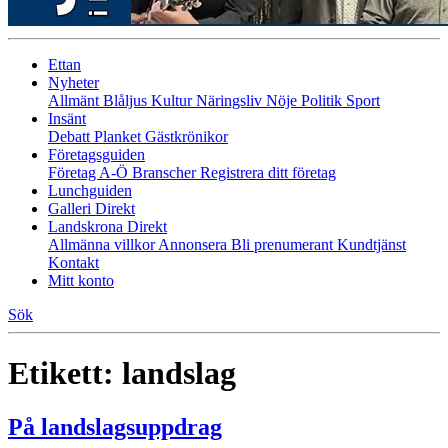
Ettan
Nyheter
Allmänt
Blåljus
Kultur
Näringsliv
Nöje
Politik
Sport
Insänt
Debatt
Planket
Gästkrönikor
Företagsguiden
Företag A-Ö
Branscher
Registrera ditt företag
Lunchguiden
Galleri Direkt
Landskrona Direkt
Allmänna villkor
Annonsera
Bli prenumerant
Kundtjänst
Kontakt
Mitt konto
Sök
Etikett:
landslag
På landslagsuppdrag