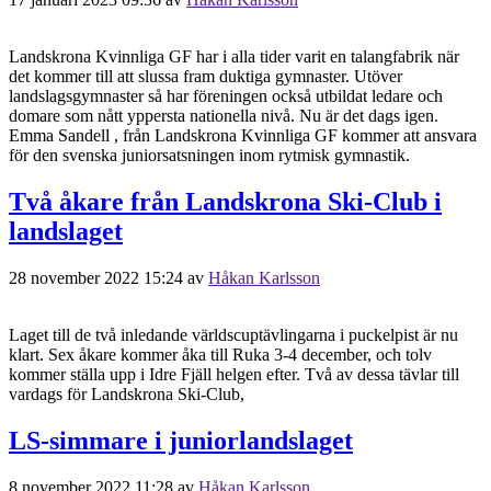
Landskrona Kvinnliga GF har i alla tider varit en talangfabrik när
det kommer till att slussa fram duktiga gymnaster. Utöver
landslagsgymnaster så har föreningen också utbildat ledare och
domare som nått yppersta nationella nivå. Nu är det dags igen.
Emma Sandell , från Landskrona Kvinnliga GF kommer att ansvara
för den svenska juniorsatsningen inom rytmisk gymnastik.
Två åkare från Landskrona Ski-Club i
landslaget
28 november 2022 15:24
av
Håkan Karlsson
Laget till de två inledande världscuptävlingarna i puckelpist är nu
klart. Sex åkare kommer åka till Ruka 3-4 december, och tolv
kommer ställa upp i Idre Fjäll helgen efter. Två av dessa tävlar till
vardags för Landskrona Ski-Club,
LS-simmare i juniorlandslaget
8 november 2022 11:28
av
Håkan Karlsson