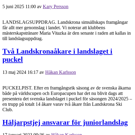
5 juni 2025 11:00
av
Kary Persson
LANDSLAGSUPPDRAG. Landskrona simsällskaps framgångar
får allt mer genomslag i landet. Vi noterar att klubbens
mästerskapstränare Maria Vitazka är den senaste i raden att kallas in
till landslagsuppdrag.
Två Landskronaåkare i landslaget i
puckel
13 maj 2024 16:17
av
Håkan Karlsson
PUCKELPIST. Efter en framgångsrik säsong av de svenska åkarna
både på världscupen och Europacupen har det nu blivit dags att
presentera det svenska landslaget i puckel för säsongen 2024/2025 –
en trupp på totalt 14 åkare varav två åkare från Landskrona Ski
Club.
Häljarpstjej ansvarar för juniorlandslag
17 januari 2023 09:36
av
Håkan Karlsson