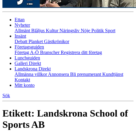
Ettan
Nyheter
Allmänt
Blåljus
Kultur
Näringsliv
Nöje
Politik
Sport
Insänt
Debatt
Planket
Gästkrönikor
Företagsguiden
Företag A-Ö
Branscher
Registrera ditt företag
Lunchguiden
Galleri Direkt
Landskrona Direkt
Allmänna villkor
Annonsera
Bli prenumerant
Kundtjänst
Kontakt
Mitt konto
Sök
Etikett:
Landskrona School of
Sports AB