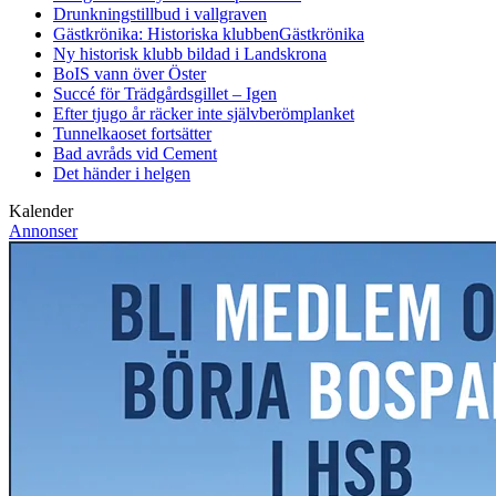
Drunkningstillbud i vallgraven
Gästkrönika: Historiska klubben
Gästkrönika
Ny historisk klubb bildad i Landskrona
BoIS vann över Öster
Succé för Trädgårdsgillet – Igen
Efter tjugo år räcker inte självberöm
planket
Tunnelkaoset fortsätter
Bad avråds vid Cement
Det händer i helgen
Kalender
Annonser