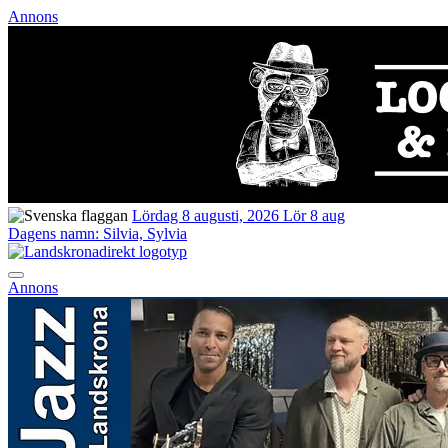
Annons
Lördag 8 augusti, 2026
Lör 8 aug
Dagens namn:
Silvia, Sylvia
Annons