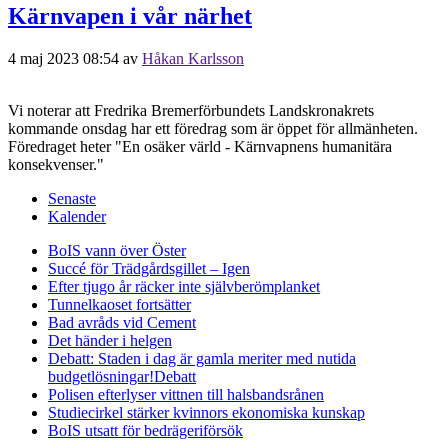
Kärnvapen i vår närhet
4 maj 2023 08:54
av
Håkan Karlsson
Vi noterar att Fredrika Bremerförbundets Landskronakrets
kommande onsdag har ett föredrag som är öppet för allmänheten.
Föredraget heter "En osäker värld - Kärnvapnens humanitära
konsekvenser."
Senaste
Kalender
BoIS vann över Öster
Succé för Trädgårdsgillet – Igen
Efter tjugo år räcker inte självberöm
planket
Tunnelkaoset fortsätter
Bad avråds vid Cement
Det händer i helgen
Debatt: Staden i dag är gamla meriter med nutida
budgetlösningar!
Debatt
Polisen efterlyser vittnen till halsbandsrånen
Studiecirkel stärker kvinnors ekonomiska kunskap
BoIS utsatt för bedrägeriförsök