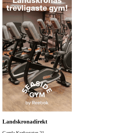
Landskronadirekt
Gamla Kyrkogatan 21,