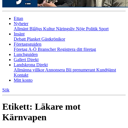
Ettan
Nyheter
Allmänt
Blåljus
Kultur
Näringsliv
Nöje
Politik
Sport
Insänt
Debatt
Planket
Gästkrönikor
Företagsguiden
Företag A-Ö
Branscher
Registrera ditt företag
Lunchguiden
Galleri Direkt
Landskrona Direkt
Allmänna villkor
Annonsera
Bli prenumerant
Kundtjänst
Kontakt
Mitt konto
Sök
Etikett:
Läkare mot
Kärnvapen