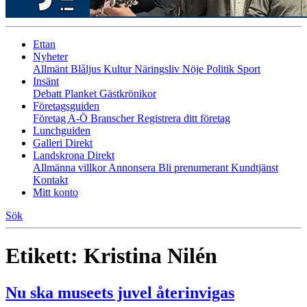
Ettan
Nyheter
Allmänt
Blåljus
Kultur
Näringsliv
Nöje
Politik
Sport
Insänt
Debatt
Planket
Gästkrönikor
Företagsguiden
Företag A-Ö
Branscher
Registrera ditt företag
Lunchguiden
Galleri Direkt
Landskrona Direkt
Allmänna villkor
Annonsera
Bli prenumerant
Kundtjänst
Kontakt
Mitt konto
Sök
Etikett:
Kristina Nilén
Nu ska museets juvel återinvigas