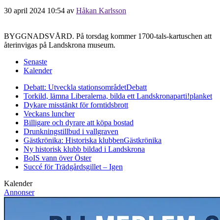
30 april 2024 10:54
av
Håkan Karlsson
BYGGNADSVÅRD. På torsdag kommer 1700-tals-kartuschen att
återinvigas på Landskrona museum.
Senaste
Kalender
Debatt: Utveckla stationsområdet
Debatt
Torkild, lämna Liberalerna, bilda ett Landskronaparti!
planket
Dykare misstänkt för forntidsbrott
Veckans luncher
Billigare och dyrare att köpa bostad
Drunkningstillbud i vallgraven
Gästkrönika: Historiska klubben
Gästkrönika
Ny historisk klubb bildad i Landskrona
BoIS vann över Öster
Succé för Trädgårdsgillet – Igen
Kalender
Annonser