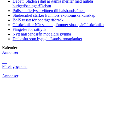
Debatt: Staden i dag är gamla meriter med nutida
budgetlösningar!
Debatt
Polisen efterlyser vittnen till halsbandsrånen
Studiecirkel stärker kvinnors ekonomiska kunskap
BoIS utsatt för bedrägeriförsök
Gästkrönika: När staden glömmer sina spår
Gästkrönika
Fängelse för rattfylla
Nytt halsbandsrån mot äldre kvinna
De beslut som byggde Landskrona
planket
Kalender
Annonser
Företagsguiden
Annonser