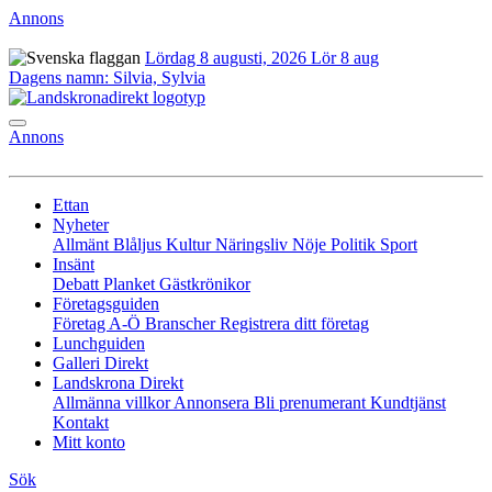
Annons
Lördag 8 augusti, 2026
Lör 8 aug
Dagens namn:
Silvia, Sylvia
Annons
Ettan
Nyheter
Allmänt
Blåljus
Kultur
Näringsliv
Nöje
Politik
Sport
Insänt
Debatt
Planket
Gästkrönikor
Företagsguiden
Företag A-Ö
Branscher
Registrera ditt företag
Lunchguiden
Galleri Direkt
Landskrona Direkt
Allmänna villkor
Annonsera
Bli prenumerant
Kundtjänst
Kontakt
Mitt konto
Sök