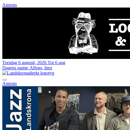
Annons
Torsdag 6 augusti, 2026
Tor 6 aug
Dagens namn:
Alfons, Inez
Annons