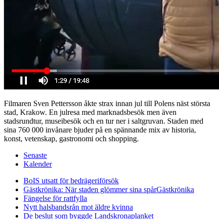
Filmaren Sven Pettersson åkte strax innan jul till Polens näst största
stad, Krakow. En julresa med marknadsbesök men även
stadsrundtur, museibesök och en tur ner i saltgruvan. Staden med
sina 760 000 invånare bjuder på en spännande mix av historia,
konst, vetenskap, gastronomi och shopping.
Senaste
Kalender
BoIS utsatt för bedrägeriförsök
Gästkrönika: När staden glömmer sina spår
Gästkrönika
Fängelse för rattfylla
Nytt halsbandsrån mot äldre kvinna
De beslut som byggde Landskrona
planket