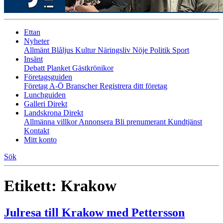
Ettan
Nyheter
Allmänt
Blåljus
Kultur
Näringsliv
Nöje
Politik
Sport
Insänt
Debatt
Planket
Gästkrönikor
Företagsguiden
Företag A-Ö
Branscher
Registrera ditt företag
Lunchguiden
Galleri Direkt
Landskrona Direkt
Allmänna villkor
Annonsera
Bli prenumerant
Kundtjänst
Kontakt
Mitt konto
Sök
Etikett:
Krakow
Julresa till Krakow med Pettersson