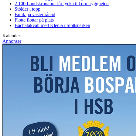
2 100 Landskronabor får tycka till om tryggheten
Stölder i topp
Butik på väster rånad
Flotta flottar på plats
Bachatakväll med Klenia i Slottsparken
Kalender
Annonser