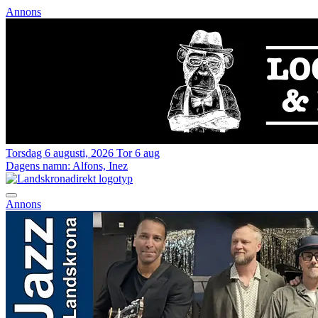
Annons
Torsdag 6 augusti, 2026
Tor 6 aug
Dagens namn:
Alfons, Inez
Annons