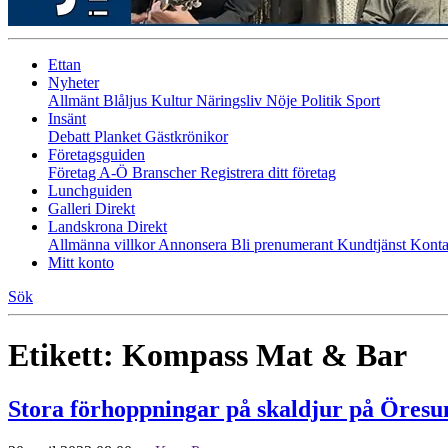
Ettan
Nyheter
Allmänt
Blåljus
Kultur
Näringsliv
Nöje
Politik
Sport
Insänt
Debatt
Planket
Gästkrönikor
Företagsguiden
Företag A-Ö
Branscher
Registrera ditt företag
Lunchguiden
Galleri Direkt
Landskrona Direkt
Allmänna villkor
Annonsera
Bli prenumerant
Kundtjänst
Konta
Mitt konto
Sök
Etikett:
Kompass Mat & Bar
Stora förhoppningar på skaldjur på Öresu