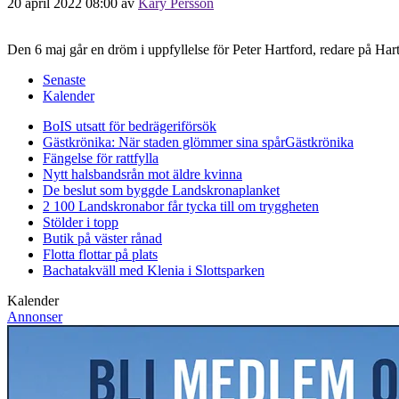
20 april 2022 08:00
av
Kary Persson
Den 6 maj går en dröm i uppfyllelse för Peter Hartford, redare på Ha
Senaste
Kalender
BoIS utsatt för bedrägeriförsök
Gästkrönika: När staden glömmer sina spår
Gästkrönika
Fängelse för rattfylla
Nytt halsbandsrån mot äldre kvinna
De beslut som byggde Landskrona
planket
2 100 Landskronabor får tycka till om tryggheten
Stölder i topp
Butik på väster rånad
Flotta flottar på plats
Bachatakväll med Klenia i Slottsparken
Kalender
Annonser