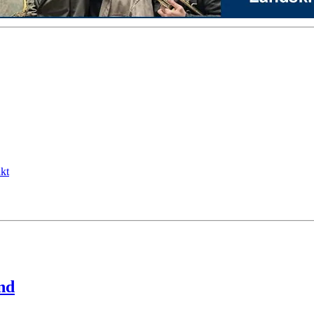
kt
nd