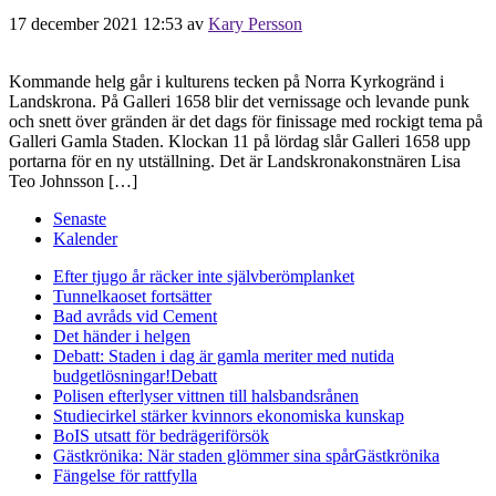
17 december 2021 12:53
av
Kary Persson
Kommande helg går i kulturens tecken på Norra Kyrkogränd i
Landskrona. På Galleri 1658 blir det vernissage och levande punk
och snett över gränden är det dags för finissage med rockigt tema på
Galleri Gamla Staden. Klockan 11 på lördag slår Galleri 1658 upp
portarna för en ny utställning. Det är Landskronakonstnären Lisa
Teo Johnsson […]
Senaste
Kalender
Efter tjugo år räcker inte självberöm
planket
Tunnelkaoset fortsätter
Bad avråds vid Cement
Det händer i helgen
Debatt: Staden i dag är gamla meriter med nutida
budgetlösningar!
Debatt
Polisen efterlyser vittnen till halsbandsrånen
Studiecirkel stärker kvinnors ekonomiska kunskap
BoIS utsatt för bedrägeriförsök
Gästkrönika: När staden glömmer sina spår
Gästkrönika
Fängelse för rattfylla