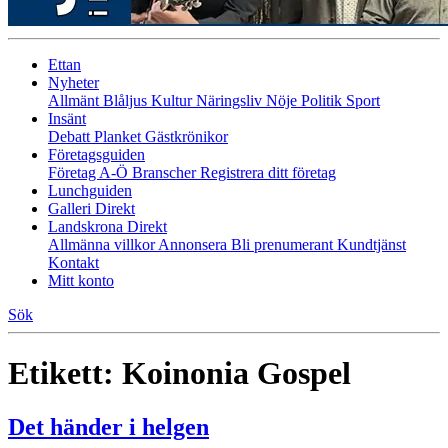
Ettan
Nyheter
Allmänt
Blåljus
Kultur
Näringsliv
Nöje
Politik
Sport
Insänt
Debatt
Planket
Gästkrönikor
Företagsguiden
Företag A-Ö
Branscher
Registrera ditt företag
Lunchguiden
Galleri Direkt
Landskrona Direkt
Allmänna villkor
Annonsera
Bli prenumerant
Kundtjänst
Kontakt
Mitt konto
Sök
Etikett:
Koinonia Gospel
Det händer i helgen