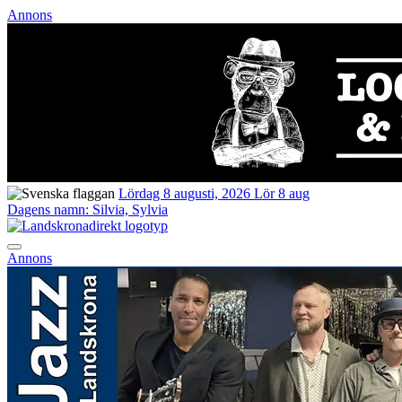
Annons
Lördag 8 augusti, 2026
Lör 8 aug
Dagens namn:
Silvia, Sylvia
Annons