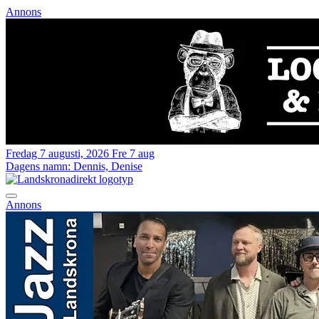
Annons
Fredag 7 augusti, 2026
Fre 7 aug
Dagens namn:
Dennis, Denise
Annons