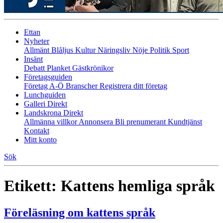
Ettan
Nyheter
Allmänt
Blåljus
Kultur
Näringsliv
Nöje
Politik
Sport
Insänt
Debatt
Planket
Gästkrönikor
Företagsguiden
Företag A-Ö
Branscher
Registrera ditt företag
Lunchguiden
Galleri Direkt
Landskrona Direkt
Allmänna villkor
Annonsera
Bli prenumerant
Kundtjänst
Kontakt
Mitt konto
Sök
Etikett:
Kattens hemliga språk
Föreläsning om kattens språk