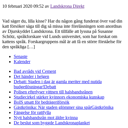
10 februari 2020 09:52
av
Landskrona Direkt
Vad säger du, lilla kisse? Har du någon gång funderat över vad din
katt försöker säga till dig så missa inte föreläsningen som anordnas
av Djurskyddet Landskrona. Ett tillfälle att lyssna på Susanne
Schötz, språkforskare vid Lunds universitet, som har forskat om
kattens språk. Forskargruppens mål är att få en större förståelse för
den språkliga […]
Senaste
Kalender
Bad avråds vid Cement
Det händer i helgen
Debatt: Staden i dag är gamla meriter med nutida
budgetlösningar!
Debatt
Polisen efterlyser vittnen till halsbandsrånen
Studiecirkel stärker kvinnors ekonomiska kunskap
BoIS utsatt för bedrägeriförsök
Gästkrönika: När staden glömmer sina spår
Gästkrönika
Fängelse för rattfylla
Nytt halsbandsrån mot äldre kvinna
De beslut som byggde Landskrona
planket