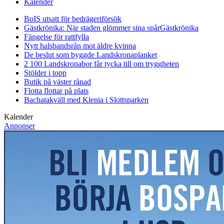
Kalender
BoIS utsatt för bedrägeriförsök
Gästkrönika: När staden glömmer sina spår
Gästkrönika
Fängelse för rattfylla
Nytt halsbandsrån mot äldre kvinna
De beslut som byggde Landskrona
planket
2 100 Landskronabor får tycka till om tryggheten
Stölder i topp
Butik på väster rånad
Flotta flottar på plats
Bachatakväll med Klenia i Slottsparken
Kalender
Annonser