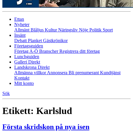
Ettan
Nyheter
Allmänt
Blåljus
Kultur
Näringsliv
Nöje
Politik
Sport
Insänt
Debatt
Planket
Gästkrönikor
Företagsguiden
Företag A-Ö
Branscher
Registrera ditt företag
Lunchguiden
Galleri Direkt
Landskrona Direkt
Allmänna villkor
Annonsera
Bli prenumerant
Kundtjänst
Kontakt
Mitt konto
Sök
Etikett:
Karlslud
Första skridskon på nya isen