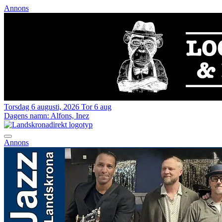
Annons
Torsdag 6 augusti, 2026
Tor 6 aug
Dagens namn:
Alfons, Inez
Annons