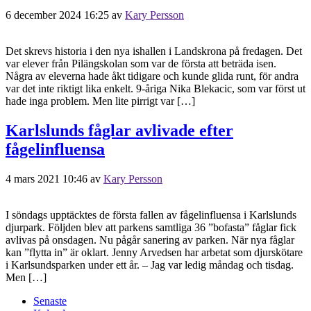
6 december 2024 16:25
av
Kary Persson
Det skrevs historia i den nya ishallen i Landskrona på fredagen. Det
var elever från Pilängskolan som var de första att beträda isen.
Några av eleverna hade åkt tidigare och kunde glida runt, för andra
var det inte riktigt lika enkelt. 9-åriga Nika Blekacic, som var först ut
hade inga problem. Men lite pirrigt var […]
Karlslunds fåglar avlivade efter
fågelinfluensa
4 mars 2021 10:46
av
Kary Persson
I söndags upptäcktes de första fallen av fågelinfluensa i Karlslunds
djurpark. Följden blev att parkens samtliga 36 ”bofasta” fåglar fick
avlivas på onsdagen. Nu pågår sanering av parken. När nya fåglar
kan ”flytta in” är oklart. Jenny Arvedsen har arbetat som djurskötare
i Karlsundsparken under ett år. – Jag var ledig måndag och tisdag.
Men […]
Senaste