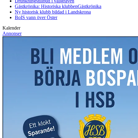
Drunkningstillbud i vallgraven
Gästkrönika: Historiska klubben
Gästkrönika
Ny historisk klubb bildad i Landskrona
BoIS vann över Öster
Kalender
Annonser