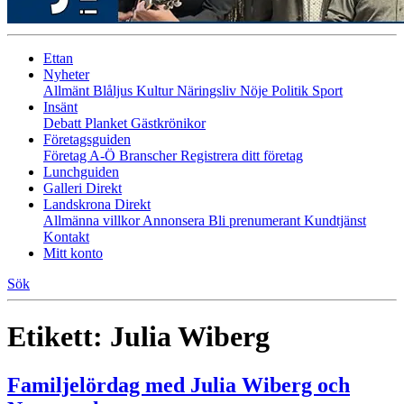
Ettan
Nyheter
Allmänt
Blåljus
Kultur
Näringsliv
Nöje
Politik
Sport
Insänt
Debatt
Planket
Gästkrönikor
Företagsguiden
Företag A-Ö
Branscher
Registrera ditt företag
Lunchguiden
Galleri Direkt
Landskrona Direkt
Allmänna villkor
Annonsera
Bli prenumerant
Kundtjänst
Kontakt
Mitt konto
Sök
Etikett:
Julia Wiberg
Familjelördag med Julia Wiberg och