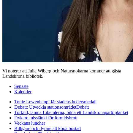
Vi noterar att Julia Wiberg och Natursnokarna kommer att gästa
Landskrona bibliotek.
Senaste
Kalender
Tonie Lewenhaupt får stadens hedersmedalj
Debatt: Utveckla stationsområdet
Debatt
Torkild, lämna Liberalerna, bilda ett Landskronaparti!
planket
Dykare misstänkt för forntidsbrott
Veckans luncher
Billigare och dyrare att köpa bostad