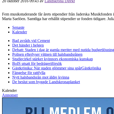
20 oktober 2016 09:43
av
Landskrona Direkt
Fem musikstuderande får årets stipendier från Jaderska Musikfonden
Marta Saelöen. Samtliga har erhållit stipendier ur fonden tidigare. 
Senaste
Kalender
Bad avråds vid Cement
Det händer i helgen
Debatt: Staden i dag är gamla meriter med nutida budgetlösning
Polisen efterlyser vittnen till halsbandsrånen
Studiecirkel stärker kvinnors ekonomiska kunskap
BoIS utsatt för bedrägeriförsök
Gästkrönika: När staden glömmer sina spår
Gästkrönika
Fängelse för rattfylla
Nytt halsbandsrån mot äldre kvinna
De beslut som byggde Landskrona
planket
Kalender
Annonser