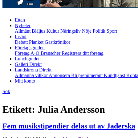
Ettan
Nyheter
Allmänt
Blåljus
Kultur
Näringsliv
Nöje
Politik
Sport
Insänt
Debatt
Planket
Gästkrönikor
Företagsguiden
Företag A-Ö
Branscher
Registrera ditt företag
Lunchguiden
Galleri Direkt
Landskrona Direkt
Allmänna villkor
Annonsera
Bli prenumerant
Kundtjänst
Konta
Mitt konto
Sök
Etikett:
Julia Andersson
Fem musikstipendier delas ut av Jaderska