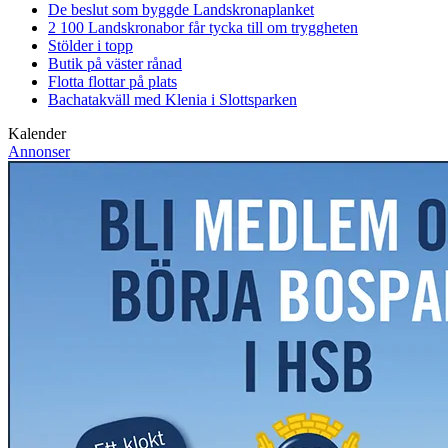
De beslut som byggde Landskrona
planket
2 100 Landskronabor får tycka till om tryggheten
Stölder i topp
Butik på väster rånad
Flotta flottar på plats
Bachatakväll med Klenia i Slottsparken
Kalender
Annonser