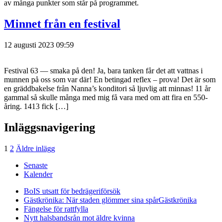
av många punkter som står på programmet.
Minnet från en festival
12 augusti 2023 09:59
Festival 63 — smaka på den! Ja, bara tanken får det att vattnas i
munnen på oss som var där! En betingad reflex – prova! Det är som
en gräddbakelse från Nanna’s konditori så ljuvlig att minnas! 11 år
gammal så skulle många med mig få vara med om att fira en 550-
åring. 1413 fick […]
Inläggsnavigering
1
2
Äldre inlägg
Senaste
Kalender
BoIS utsatt för bedrägeriförsök
Gästkrönika: När staden glömmer sina spår
Gästkrönika
Fängelse för rattfylla
Nytt halsbandsrån mot äldre kvinna