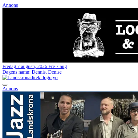
Annons
Fredag 7 augusti, 2026
Fre 7 aug
Dagens namn:
Dennis, Denise
Annons