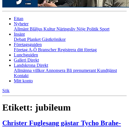
Ettan
Nyheter
Allmänt
Blåljus
Kultur
Näringsliv
Nöje
Politik
Sport
Insänt
Debatt
Planket
Gästkrönikor
Företagsguiden
Företag A-Ö
Branscher
Registrera ditt företag
Lunchguiden
Galleri Direkt
Landskrona Direkt
Allmänna villkor
Annonsera
Bli prenumerant
Kundtjänst
Kontakt
Mitt konto
Sök
Etikett:
jubileum
Christer Fuglesang gästar Tycho Brahe-