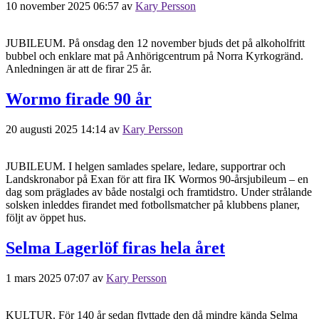
10 november 2025 06:57
av
Kary Persson
JUBILEUM. På onsdag den 12 november bjuds det på alkoholfritt
bubbel och enklare mat på Anhörigcentrum på Norra Kyrkogränd.
Anledningen är att de firar 25 år.
Wormo firade 90 år
20 augusti 2025 14:14
av
Kary Persson
JUBILEUM. I helgen samlades spelare, ledare, supportrar och
Landskronabor på Exan för att fira IK Wormos 90-årsjubileum – en
dag som präglades av både nostalgi och framtidstro. Under strålande
solsken inleddes firandet med fotbollsmatcher på klubbens planer,
följt av öppet hus.
Selma Lagerlöf firas hela året
1 mars 2025 07:07
av
Kary Persson
KULTUR. För 140 år sedan flyttade den då mindre kända Selma