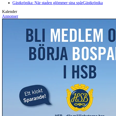
Gästkrönika: När staden glömmer sina spår
Gästkrönika
Kalender
Annonser