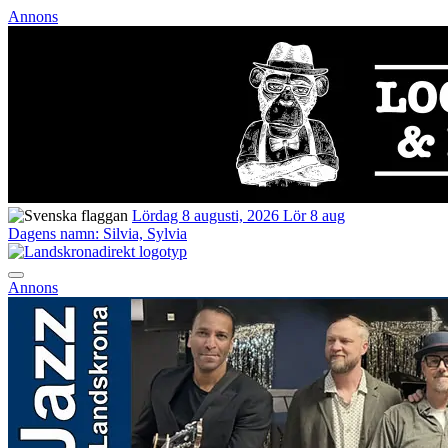
Annons
Lördag 8 augusti, 2026
Lör 8 aug
Dagens namn:
Silvia, Sylvia
Annons