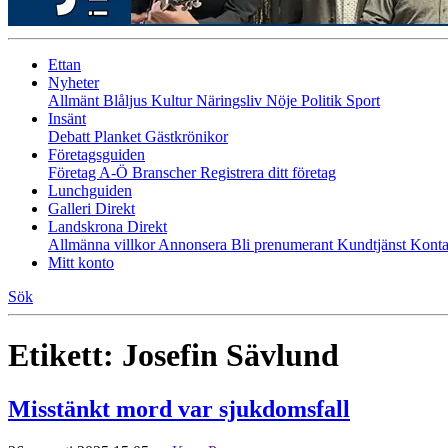
Ettan
Nyheter
Allmänt
Blåljus
Kultur
Näringsliv
Nöje
Politik
Sport
Insänt
Debatt
Planket
Gästkrönikor
Företagsguiden
Företag A-Ö
Branscher
Registrera ditt företag
Lunchguiden
Galleri Direkt
Landskrona Direkt
Allmänna villkor
Annonsera
Bli prenumerant
Kundtjänst
Konta
Mitt konto
Sök
Etikett:
Josefin Sävlund
Misstänkt mord var sjukdomsfall