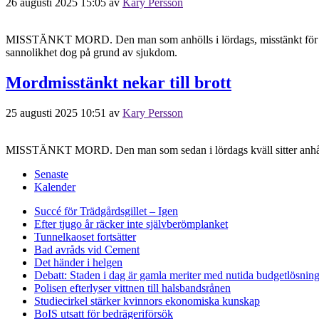
26 augusti 2025 15:05
av
Kary Persson
MISSTÄNKT MORD. Den man som anhölls i lördags, misstänkt för att ha
sannolikhet dog på grund av sjukdom.
Mordmisstänkt nekar till brott
25 augusti 2025 10:51
av
Kary Persson
MISSTÄNKT MORD. Den man som sedan i lördags kväll sitter anhållen
Senaste
Kalender
Succé för Trädgårdsgillet – Igen
Efter tjugo år räcker inte självberöm
planket
Tunnelkaoset fortsätter
Bad avråds vid Cement
Det händer i helgen
Debatt: Staden i dag är gamla meriter med nutida budgetlösning
Polisen efterlyser vittnen till halsbandsrånen
Studiecirkel stärker kvinnors ekonomiska kunskap
BoIS utsatt för bedrägeriförsök