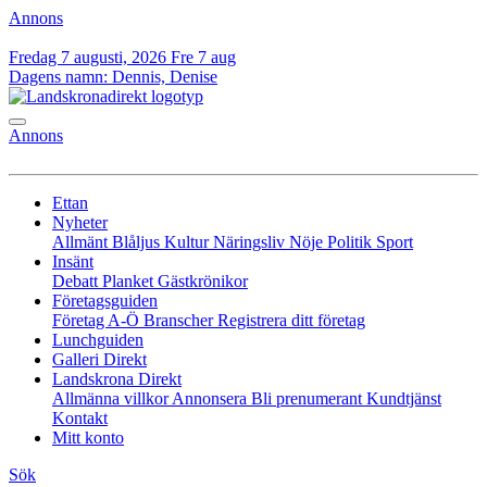
Annons
Fredag 7 augusti, 2026
Fre 7 aug
Dagens namn:
Dennis, Denise
Annons
Ettan
Nyheter
Allmänt
Blåljus
Kultur
Näringsliv
Nöje
Politik
Sport
Insänt
Debatt
Planket
Gästkrönikor
Företagsguiden
Företag A-Ö
Branscher
Registrera ditt företag
Lunchguiden
Galleri Direkt
Landskrona Direkt
Allmänna villkor
Annonsera
Bli prenumerant
Kundtjänst
Kontakt
Mitt konto
Sök