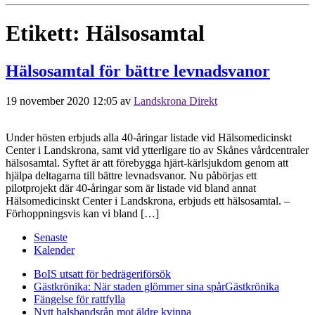
Etikett:
Hälsosamtal
Hälsosamtal för bättre levnadsvanor
19 november 2020 12:05
av
Landskrona Direkt
Under hösten erbjuds alla 40-åringar listade vid Hälsomedicinskt
Center i Landskrona, samt vid ytterligare tio av Skånes vårdcentraler
hälsosamtal. Syftet är att förebygga hjärt-kärlsjukdom genom att
hjälpa deltagarna till bättre levnadsvanor. Nu påbörjas ett
pilotprojekt där 40-åringar som är listade vid bland annat
Hälsomedicinskt Center i Landskrona, erbjuds ett hälsosamtal. –
Förhoppningsvis kan vi bland […]
Senaste
Kalender
BoIS utsatt för bedrägeriförsök
Gästkrönika: När staden glömmer sina spår
Gästkrönika
Fängelse för rattfylla
Nytt halsbandsrån mot äldre kvinna