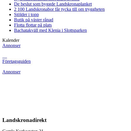
De beslut som byggde Landskrona
planket
2 100 Landskronabor får tycka till om tryggheten
Stölder i topp
Butik på väster rånad
Flotta flottar på plats
Bachatakväll med Klenia i Slottsparken
Kalender
Annonser
Företagsguiden
Annonser
Landskronadirekt