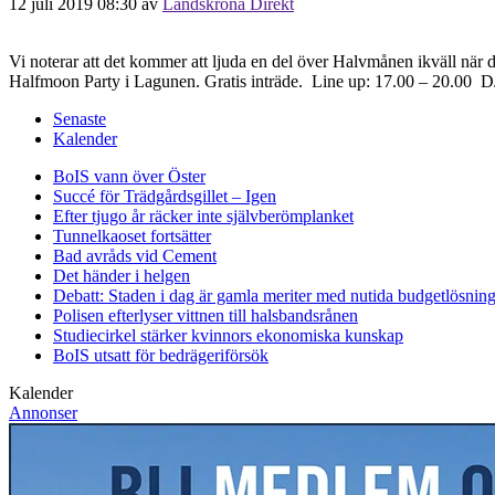
12 juli 2019 08:30
av
Landskrona Direkt
Vi noterar att det kommer att ljuda en del över Halvmånen ikväll när d
Halfmoon Party i Lagunen. Gratis inträde. Line up: 17.00 – 20.00
Senaste
Kalender
BoIS vann över Öster
Succé för Trädgårdsgillet – Igen
Efter tjugo år räcker inte självberöm
planket
Tunnelkaoset fortsätter
Bad avråds vid Cement
Det händer i helgen
Debatt: Staden i dag är gamla meriter med nutida budgetlösning
Polisen efterlyser vittnen till halsbandsrånen
Studiecirkel stärker kvinnors ekonomiska kunskap
BoIS utsatt för bedrägeriförsök
Kalender
Annonser