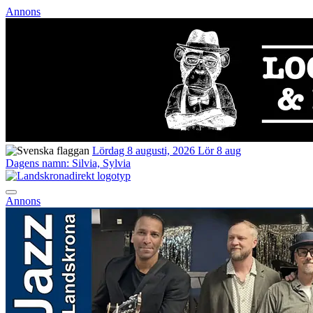
Annons
Lördag 8 augusti, 2026
Lör 8 aug
Dagens namn:
Silvia, Sylvia
Annons