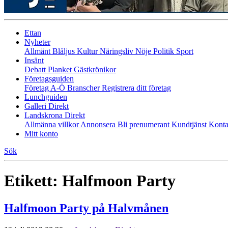
Ettan
Nyheter
Allmänt
Blåljus
Kultur
Näringsliv
Nöje
Politik
Sport
Insänt
Debatt
Planket
Gästkrönikor
Företagsguiden
Företag A-Ö
Branscher
Registrera ditt företag
Lunchguiden
Galleri Direkt
Landskrona Direkt
Allmänna villkor
Annonsera
Bli prenumerant
Kundtjänst
Konta
Mitt konto
Sök
Etikett:
Halfmoon Party
Halfmoon Party på Halvmånen