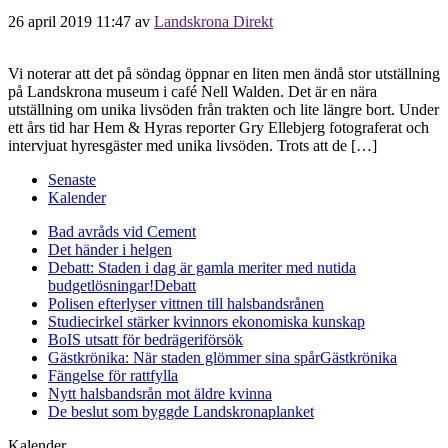
26 april 2019 11:47
av
Landskrona Direkt
Vi noterar att det på söndag öppnar en liten men ändå stor utställning
på Landskrona museum i café Nell Walden. Det är en nära
utställning om unika livsöden från trakten och lite längre bort. Under
ett års tid har Hem & Hyras reporter Gry Ellebjerg fotograferat och
intervjuat hyresgäster med unika livsöden. Trots att de […]
Senaste
Kalender
Bad avråds vid Cement
Det händer i helgen
Debatt: Staden i dag är gamla meriter med nutida
budgetlösningar!
Debatt
Polisen efterlyser vittnen till halsbandsrånen
Studiecirkel stärker kvinnors ekonomiska kunskap
BoIS utsatt för bedrägeriförsök
Gästkrönika: När staden glömmer sina spår
Gästkrönika
Fängelse för rattfylla
Nytt halsbandsrån mot äldre kvinna
De beslut som byggde Landskrona
planket
Kalender