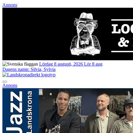
Annons
Lördag 8 augusti, 2026
Lör 8 aug
Dagens namn:
Silvia, Sylvia
Annons