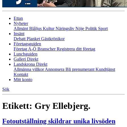
Ettan
Nyheter
Allmänt
Blåljus
Kultur
Näringsliv
Nöje
Politik
Sport
Insänt
Debatt
Planket
Gästkrönikor
Företagsguiden
Företag A-Ö
Branscher
Registrera ditt företag
Lunchguiden
Galleri Direkt
Landskrona Direkt
Allmänna villkor
Annonsera
Bli prenumerant
Kundtjänst
Kontakt
Mitt konto
Sök
Etikett:
Gry Ellebjerg.
Fotoutställning skildrar unika livsöden