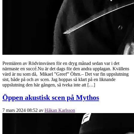
Premiären av Rödvinsväsen för en dryg månad sedan var i det
närmaste en succé.Nu är det dags för den andra upplagan. Kvällens
värd är nu som då, Mikael ”Greef” Öhrn.– Det var fin uppslutning
sist, både på och av scen. Jag hoppas så klart på en liknande
uppslutning den här gången, så tveka inte att […]
Öppen akustisk scen på Mythos
7 mars 2024 08:52
av
Håkan Karlsson