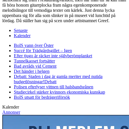
få höra honom gitarrplocka fram några egenkomponerade
melodislingor till vemodiga texter om kärlek. Just denna lycka
uppenbara sig för alla som slinker in på museet vid lunchtid på
lördag. Då ställer han sig på scen under artistnamnet Greef.
Senaste
Kalender
BoIS vann över Öster
Succé för Trädgårdsgillet – Igen
Efter tjugo år räcker inte självberöm
planket
Tunnelkaoset fortsätter
Bad avråds vid Cement
Det händer i helgen
Debatt: Staden i dag är gamla meriter med nutida
budgetlösningar!
Debatt
Polisen efterlyser vittnen till halsbandsrånen
Studiecirkel stärker kvinnors ekonomiska kunskap
BoIS utsatt för bedrägeriförsök
Kalender
Annonser