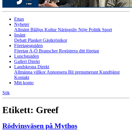
Ettan
Nyheter
Allmänt
Blåljus
Kultur
Näringsliv
Nöje
Politik
Sport
Insänt
Debatt
Planket
Gästkrönikor
Företagsguiden
Företag A-Ö
Branscher
Registrera ditt företag
Lunchguiden
Galleri Direkt
Landskrona Direkt
Allmänna villkor
Annonsera
Bli prenumerant
Kundtjänst
Kontakt
Mitt konto
Sök
Etikett:
Greef
Rödvinsväsen på Mythos