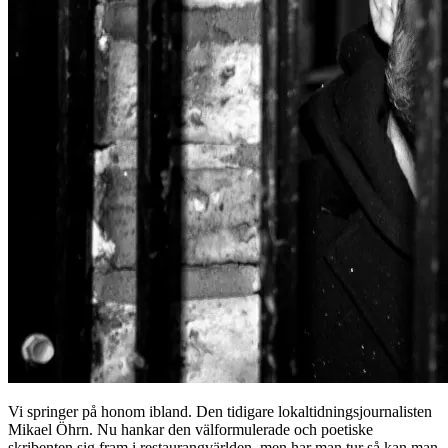
Vi springer på honom ibland. Den tidigare lokaltidningsjournalisten
Mikael Öhrn. Nu hankar den välformulerade och poetiske
skribenten sig fram i restaurangvärlden, men har man tur så kan man