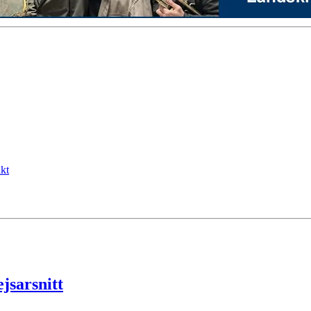
kt
jsarsnitt