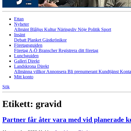
Ettan
Nyheter
Allmänt
Blåljus
Kultur
Näringsliv
Nöje
Politik
Sport
Insänt
Debatt
Planket
Gästkrönikor
Företagsguiden
Företag A-Ö
Branscher
Registrera ditt företag
Lunchguiden
Galleri Direkt
Landskrona Direkt
Allmänna villkor
Annonsera
Bli prenumerant
Kundtjänst
Konta
Mitt konto
Sök
Etikett:
gravid
Partner får åter vara med vid planerade ke