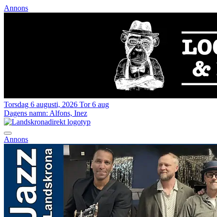
Annons
Torsdag 6 augusti, 2026
Tor 6 aug
Dagens namn:
Alfons, Inez
Annons