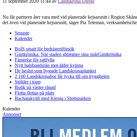
11 september 2020 11:44
av
Landskrona Direkt
Nu får partnern åter vara med vid planerade kejsarsnitt i Region Skåne.
det även vid planerade kejsarsnitt, säger Pia Teleman, verksamhetsch
Senaste
Kalender
BoIS utsatt för bedrägeriförsök
Gästkrönika: När staden glömmer sina spår
Gästkrönika
Fängelse för rattfylla
Nytt halsbandsrån mot äldre kvinna
De beslut som byggde Landskrona
planket
2 100 Landskronabor får tycka till om tryggheten
Stölder i topp
Butik på väster rånad
Flotta flottar på plats
Bachatakväll med Klenia i Slottsparken
Kalender
Annonser