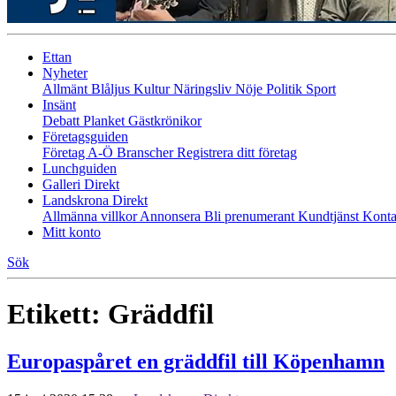
Ettan
Nyheter
Allmänt
Blåljus
Kultur
Näringsliv
Nöje
Politik
Sport
Insänt
Debatt
Planket
Gästkrönikor
Företagsguiden
Företag A-Ö
Branscher
Registrera ditt företag
Lunchguiden
Galleri Direkt
Landskrona Direkt
Allmänna villkor
Annonsera
Bli prenumerant
Kundtjänst
Konta
Mitt konto
Sök
Etikett:
Gräddfil
Europaspåret en gräddfil till Köpenhamn