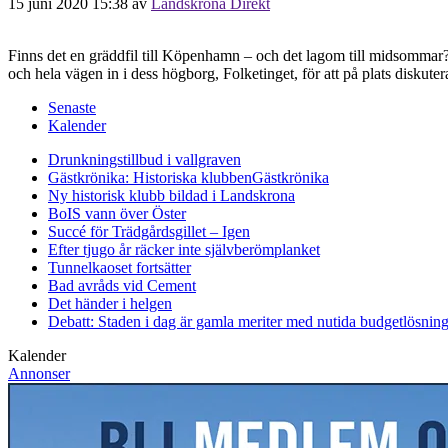
15 juni 2020 15:38
av
Landskrona Direkt
Finns det en gräddfil till Köpenhamn – och det lagom till midsommar?
och hela vägen in i dess högborg, Folketinget, för att på plats disku
Senaste
Kalender
Drunkningstillbud i vallgraven
Gästkrönika: Historiska klubben
Gästkrönika
Ny historisk klubb bildad i Landskrona
BoIS vann över Öster
Succé för Trädgårdsgillet – Igen
Efter tjugo år räcker inte självberöm
planket
Tunnelkaoset fortsätter
Bad avråds vid Cement
Det händer i helgen
Debatt: Staden i dag är gamla meriter med nutida budgetlösning
Kalender
Annonser